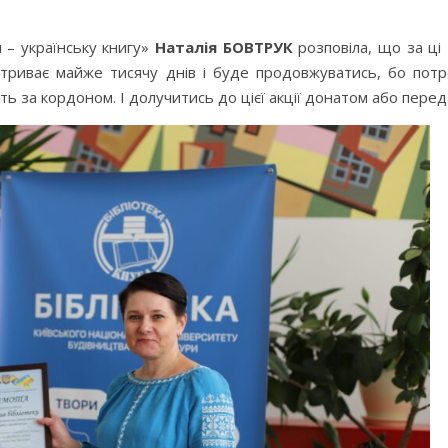
м – українську книгу»
Наталія БОВТРУК
розповіла, що за ці
ія триває майже тисячу днів і буде продовжуватись, бо пот
ають за кордоном. І долучитись до цієї акції донатом або пер