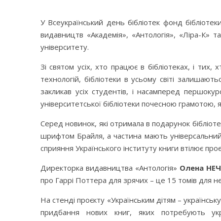
У Всеукраїнський день бібліотек фонд бібліотек
видавництв «Академія», «Антологія», «Ліра-К» т
університету.
Зі святом усіх, хто працює в бібліотеках, і тих,
технологій, бібліотеки в усьому світі залишают
закликав усіх студентів, і насамперед першоку
університетської бібліотеки почесною грамотою, 
Серед новинок, які отримала в подарунок бібліоте
шрифтом Брайля, а частина мають універсальний 
сприяння Українського інституту книги втілює пр
Директорка видавництва «Антологія»
Олена НЕ
про Гаррі Поттера для зрячих – це 15 томів для н
На стенді проєкту «Українським дітям – українськ
придбання нових книг, яких потребують укр