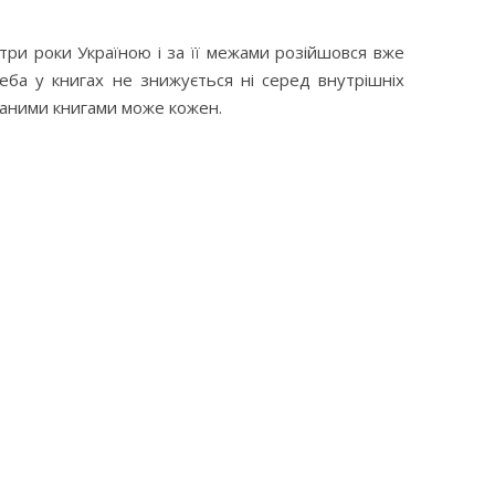
 три роки Україною і за її межами розійшовся вже
реба у книгах не знижується ні серед внутрішніх
еданими книгами може кожен.