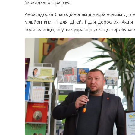
Укрвидавполіграфією.
Амбасадорка благодійної акції «Українським дітя
мільйон книг, і для дітей, і для дорослих. Акц
переселенців, ні у тих українців, які ще перебув