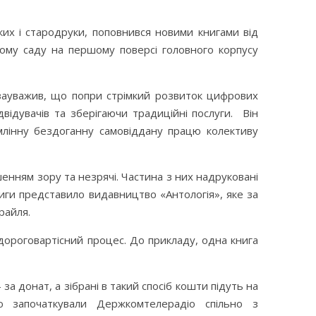
ких і стародруки, поповнився новими книгами від
овому саду на першому поверсі головного корпусу
зауважив, що попри стрімкий розвиток цифрових
відувачів та зберігаючи традиційні послуги. Він
умлінну бездоганну самовіддану працю колективу
шенням зору та незрячі. Частина з них надруковані
иги представило видавництво «Антологія», яке за
райля.
дороговартісний процес. До прикладу, одна книга
а донат, а зібрані в такий спосіб кошти підуть на
ю започаткували Держкомтелерадіо спільно з