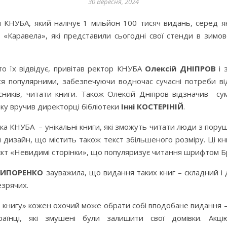
30 Вересня, 2024
и КНУБА, який налічує 1 мільйон 100 тисяч видань, серед я
а «Каравела», які представили сьогодні свої стенди в зим
 хто їх відвідує, привітав ректор КНУБА
Олексій ДНІПРОВ
і 
ься популярними, забезпечуючи водночас сучасні потреби від
рсників, читати книги. Також Олексій Дніпров відзначив с
яку вручив директорці бібліотеки
Інні КОСТЕРІНІЙ
.
ка КНУБА – унікальні книги, які зможуть читати люди з пору
дизайн, що містить також текст збільшеного розміру. Ці кн
оєкт «Невидимі сторінки», що популяризує читання шрифтом Б
ЧИПОРЕНКО
зауважила, що видання таких книг – складний і 
езрячих.
у книгу» кожен охочий може обрати собі вподобане видання – з
аїнці, які змушені були залишити свої домівки. Акці