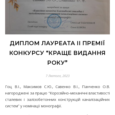
ДИПЛОМ ЛАУРЕАТА ІІ ПРЕМІЇ
КОНКУРСУ “КРАЩЕ ВИДАННЯ
РОКУ”
7 Лютого, 2023
Гоц В.І., Максимов С.Ю., Савенко В.І., Панченко О.В.
нагороджені за працю “Корозійно-механічні властивості
сталевих і залізобетонних конструкцій каналізаційних
систем” у номінації монографії.