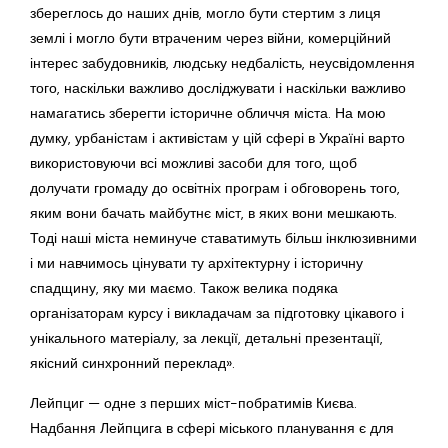
збереглось до наших днів, могло бути стертим з лиця
землі і могло бути втраченим через війни, комерційний
інтерес забудовників, людську недбалість, неусвідомлення
того, наскільки важливо досліджувати і наскільки важливо
намагатись зберегти історичне обличчя міста. На мою
думку, урбаністам і активістам у цій сфері в Україні варто
використовуючи всі можливі засоби для того, щоб
долучати громаду до освітніх програм і обговорень того,
яким вони бачать майбутнє міст, в яких вони мешкають.
Тоді наші міста неминуче ставатимуть більш інклюзивними
і ми навчимось цінувати ту архітектурну і історичну
спадщину, яку ми маємо. Також велика подяка
організаторам курсу і викладачам за підготовку цікавого і
унікального матеріалу, за лекції, детальні презентації,
якісний синхронний переклад».
Лейпциг — одне з перших міст-побратимів Києва.
Надбання Лейпцига в сфері міського планування є для