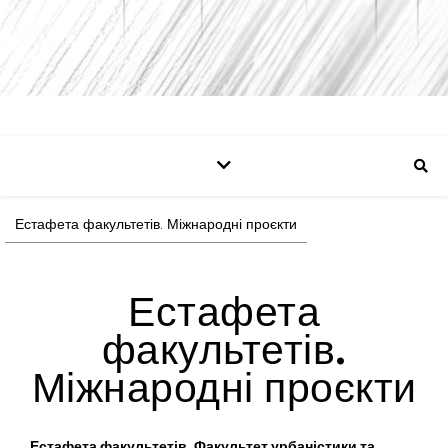
Естафета факультетів. Міжнародні проєкти
Естафета
факультетів.
Міжнародні проєкти
Естафета факультетів. Факультет урбаністики та