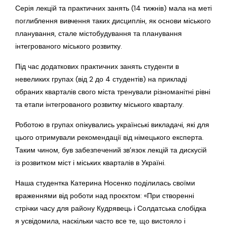
Серія лекцій та практичних занять (14 тижнів) мала на меті
поглиблення вивчення таких дисциплін, як основи міського
планування, стале містобудування та планування
інтегрованого міського розвитку.
Під час додаткових практичних занять студенти в
невеликих групах (від 2 до 4 студентів) на прикладі
обраних кварталів свого міста тренували різноманітні рівні
та етапи інтегрованого розвитку міського кварталу.
Роботою в групах опікувались українські викладачі, які для
цього отримували рекомендації від німецького експерта.
Таким чином, був забезпечений зв’язок лекцій та дискусій
із розвитком міст і міських кварталів в Україні.
Наша студентка Катерина Носенко поділилась своїми
враженнями від роботи над проєктом: «При створенні
стрічки часу для району Кудрявець і Солдатська слобідка
я усвідомила, наскільки часто все те, що вистояло і