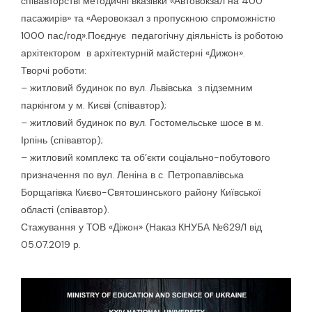
співавторстві методичні вказівки «Автовокзал на 400
пасажирів» та «Аеровокзал з пропускною спроможністю
1000 пас/год».Поєднує педагогічну діяльність із роботою
архітектором в архітектурній майстерні «Дижон».
Творчі роботи:
– житловий будинок по вул. Львівська з підземним
паркінгом у м. Києві (співавтор);
– житловий будинок по вул. Гостомельське шосе в м.
Ірпінь (співавтор);
– житловий комплекс та об’єкти соціально-побутового
призначення по вул. Леніна в с. Петропавлівська
Борщагівка Києво-Святошинського району Київської
області (співавтор).
Стажування у ТОВ «Діжон» (Наказ КНУБА №629/1 від
05.07.2019 р.