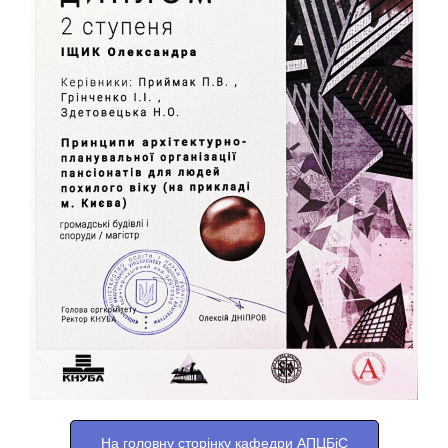
На головну сторінку кафедри АПЦБіС