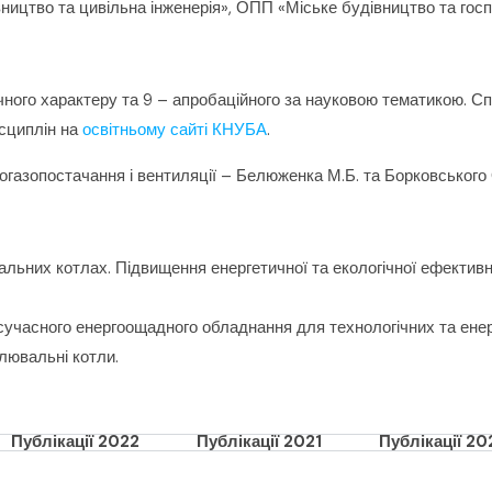
ництво та цивільна інженерія», ОПП «Міське будівництво та госп
ного характеру та 9 – апробаційного за науковою тематикою. Спі
сциплін на
освітньому сайті КНУБА
.
логазопостачання і вентиляції – Белюженка М.Б. та Борковського 
льних котлах. Підвищення енергетичної та екологічної ефективн
сучасного енергоощадного обладнання для технологічних та ене
алювальні котли.
Публікації 2022
Публікації 2021
Публікації 2