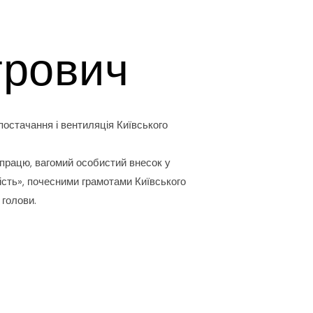
трович
постачання і вентиляція Київського
 працю, вагомий особистий внесок у
ність», почесними грамотами Київського
 голови.