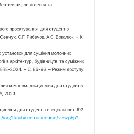
ентиляція, освітлення та
ового проєктування для студентів
.Сенчук
, С.Г. Рибачов, А.С. Вокалюк. – К.:
х установок для сушіння молочних
ії в архітектурі, будівництві та суміжних
.:ERE-2024. – С. 86-86. – Режим доступу:
чний комплекс дисципліни для студентів
А, 2023.
ипліни для студентів спеціальності 192
://org2.knuba.edu.ua/course/view.php?