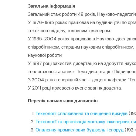
Загальна інформація
Загальний стаж роботи 48 років. Науково-педагогіч
У 1976-1985 роках працював на будівництві по орг
технічного відділу, головним інженером.
У 1985-2004 роках працював в Науково-дослідному і
співробітником, старшим науковим співробітником, 
наукової роботи.
У 1997 році захистив дисертацію на здобуття науко
теплогазопостачання». Тема дисертації «Підвищен
З 2004 р. по теперішній час – доцент кафедри “Теп
У 2011 році присвоєно вчене звання доцента.
Перелік навчальних дисциплін
Технології спалювання та очищення викидів
(19
Технології та організація монтажу інженерних с
Опалення промислових будівель і споруд
(192 