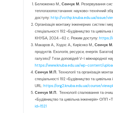
Белюженко М.,
Сенчук М.
Резервування сист
теплогазопостачання: науково-технічний збір
доступу:
http://vothp.knuba.edu.ua/issue/vi
Організація монтажу інженерних систем і ме
спеціальності 192 «Будівництво та цивільна
КНУБА, 2024.–62 с. Режим доступу:
https:/
Макаров А., Ходос А., Кирієнко М.,
Сенчук М
продуктів. Екологія, ресурси, енергія. Багат
галузях// Tези доповідей V-ї міжнародної на
https://www.knuba.edu.ua/wp-content/uplo
Сенчук М.П.
Технології та організація мон
спеціальності 192 «Будівництво та цивільна
URL:
https://org2.knuba.edu.ua/course/view.
Сенчук М.П.
Технології спалювання та очищ
«Будівництво та цивільна інженерія» ОПП «Т
id=1521