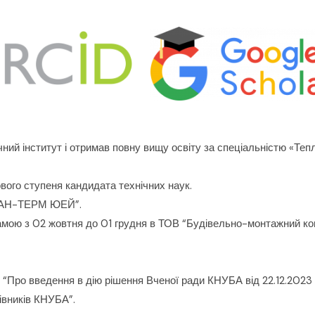
ічний інститут і отримав повну вищу освіту за спеціальністю «Те
вого ступеня кандидата технічних наук.
“КАН-ТЕРМ ЮЕЙ”.
амою з 02 жовтня до 01 грудня в ТОВ “Будівельно-монтажний ко
“Про введення в дію рішення Вченої ради КНУБА від 22.12.2023
івників КНУБА”.