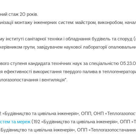
ний стаж 20 років.
анізації монтажу інженерних систем: майстром, виконробом, нач
нституті санітарної техніки і обладнання будівель та споруд (м
керівником групи, завідувачем наукової лабораторії опалювальни
вого ступеня кандидата технічних наук за спеціальністю 05.23.0
ня ефективності використання твердого палива в теплогенератор
логазопостачання і вентиляція”.
2 «Будівництво та цивільна інженерія», ОПП, ОНП «Теплогазопост
истем та мереж
(192 «Будівництво та цивільна інженерія», ОПП «Т
«Будівництво та цивільна інженерія», ОПП «Теплогазопостачання 