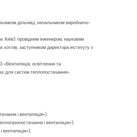
альником дільниці, начальником виробничо-
. Київ): провідним інженером, науковим
х котлів, заступником директора інституту з
3 «Вентиляція, освітлення та
ах для систем теплопостачання».
ачання і вентиляція»).
еплогазопостачання і вентиляція»).
і вентиляція»).