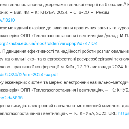
ем теплопостачання джерелами теплової енергії на біопаливі// В
ник. – Вип. 48. – К.: КНУБА, 2024. – С. 6-20. – Режим
ew/18210
реж: методичні вказівки до виконання практичних занять та курс
 інженерія» ОПП «Теплогазопостачання і вентиляція» /уклад.
М.П
/org2.knuba.edu.ua/mod/folder/view.php?id=47104
.
, Підвищення ефективності та надійності роботи розпилювальни
офункціональні еко- та енергоефективні ресурсозберігаючі технолог
уково-практичної конференції, м. Київ , 27-29 листопада 2024. К
ads/2024/12/ere-2024-ua.pdf
тажу інженерних систем та мереж: електронний навчально-методи
 інженерія» ОПП «Теплогазопостачання і вентиляція». – К.: КНУБ
php?id=3895
ення викидів: електронний навчально-методичний комплекс дисц
еплогазопостачання і вентиляція». – К.: КНУБА, 2023. URL:
https