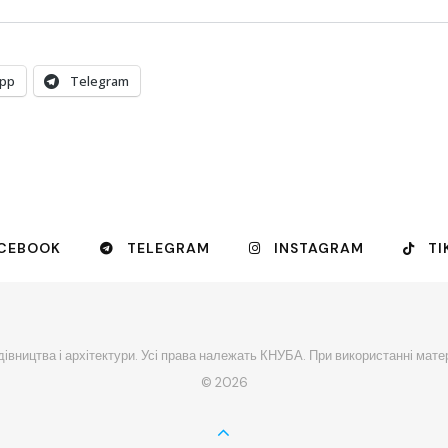
pp
Telegram
CEBOOK
TELEGRAM
INSTAGRAM
TI
івництва і архітектури. Усі права належать КНУБА. При використанні мате
© 2026