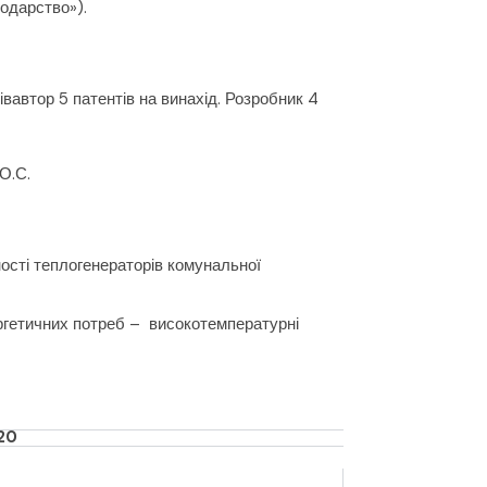
одарство»).
вавтор 5 патентів на винахід. Розробник 4
О.С.
ості теплогенераторів комунальної
ргетичних потреб – високотемпературні
020