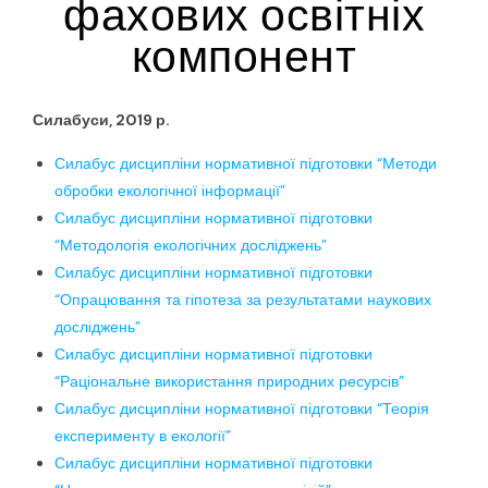
фахових освітніх
компонент
Силабуси, 2019 р.
Силабус дисципліни нормативної підготовки “Методи
обробки екологiчної iнформацiї”
Силабус дисципліни нормативної підготовки
“Методологiя екологiчних дослiджень”
Силабус дисципліни нормативної підготовки
“Опрацювання та гiпотеза за результатами наукових
дослiджень”
Силабус дисципліни нормативної підготовки
“Рацiональне використання природних ресурсiв”
Силабус дисципліни нормативної підготовки “Теорiя
експерименту в екологiї”
Силабус дисципліни нормативної підготовки