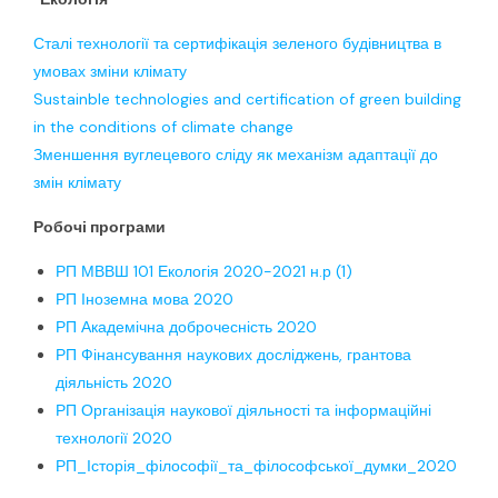
Сталі технології та сертифікація зеленого будівництва в
умовах зміни клімату
Sustainble technologies and certification of green building
in the conditions of climate change
Зменшення вуглецевого сліду як механізм адаптації до
змін клімату
Робочі програми
РП МВВШ 101 Екологія 2020-2021 н.р (1)
РП Іноземна мова 2020
РП Академічна доброчесність 2020
РП Фінансування наукових досліджень, грантова
діяльність 2020
РП Організація наукової діяльності та інформаційні
технології 2020
РП_Історія_філософії_та_філософської_думки_2020