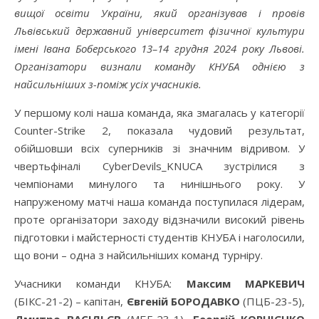
вищої освіти України, який організував і провів
Львівський державний університет фізичної культури
імені Івана Боберського 13–14 грудня 2024 року Львові.
Організатори визнали команду КНУБА однією з
найсильніших з-поміж усіх учасників.
У першому колі наша команда, яка змагалась у категорії
Counter-Strike 2, показала чудовий результат,
обійшовши всіх суперників зі значним відривом. У
чвертьфіналі CyberDevils_KNUCA зустрілися з
чемпіонами минулого та нинішнього року. У
напруженому матчі наша команда поступилася лідерам,
проте організатори заходу відзначили високий рівень
підготовки і майстерності студентів КНУБА і наголосили,
що вони – одна з найсильніших команд турніру.
Учасники команди КНУБА:
Максим МАРКЕВИЧ
(БІКС-21-2) – капітан,
Євгеній БОРОДАВКО
(ПЦБ-23-5),