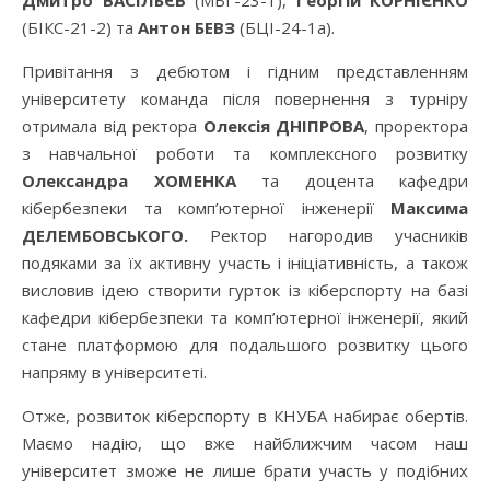
Дмитро ВАСІЛЬЄВ
(МБГ-23-1),
Георгій КОРНІЄНКО
(БІКС-21-2) та
Антон БЕВЗ
(БЦІ-24-1а).
Привітання з дебютом і гідним представленням
університету команда після повернення з турніру
отримала від ректора
Олексія ДНІПРОВА
, проректора
з навчальної роботи та комплексного розвитку
Олександра ХОМЕНКА
та доцента кафедри
кібербезпеки та комп’ютерної інженерії
Максима
ДЕЛЕМБОВСЬКОГО.
Ректор нагородив учасників
подяками за їх активну участь і ініціативність, а також
висловив ідею створити гурток із кіберспорту на базі
кафедри кібербезпеки та комп’ютерної інженерії, який
стане платформою для подальшого розвитку цього
напряму в університеті.
Отже, розвиток кіберспорту в КНУБА набирає обертів.
Маємо надію, що вже найближчим часом наш
університет зможе не лише брати участь у подібних