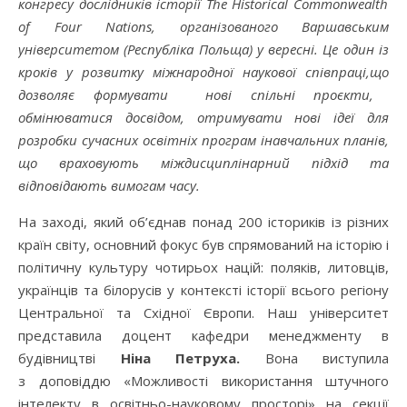
конгрес
у
дослідників історії
The Historical Commonwealth
of Four Nations
,
організовано
го
Варшавським
університетом (Республіка Польща
)
у вересні.
Це один із
кроків
у розвитку міжнародної наукової співпраці,
що
дозволяє формувати нові спільні про
є
кти,
обмінюватися досвідом
,
отрим
ув
ати нові ідеї для
розробки
сучасн
их
освітні
х
програм
і
навчальних планів,
що враховують міждисциплінарний підхід та
відповідають вимогам часу
.
На заході, який об’єднав понад 200 істориків із різних
країн світу, основний фокус був спрямований на історію і
політичну культуру чотирьох націй: поляків, литовців,
українців та білорусів у контексті історії всього регіону
Центральної та Східної Європи. Наш університет
представила доцент кафедри менеджменту в
будівництві
Ніна
Петруха
.
Вона виступила
з доповіддю «Можливості використання штучного
інтелекту в освітньо-науковому просторі» на секції