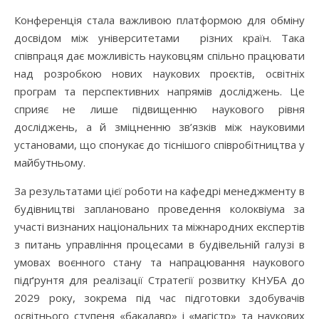
Конференція стала важливою платформою для обміну
досвідом між університетами різних країн. Така
співпраця дає можливість науковцям спільно працювати
над розробкою нових наукових проєктів, освітніх
програм та перспективних напрямів досліджень. Це
сприяє не лише підвищенню наукового рівня
досліджень, а й зміцненню зв’язків між науковими
установами, що спонукає до тіснішого співробітництва у
майбутньому.
За результатами цієї роботи на кафедрі менеджменту в
будівництві заплановано проведення колоквіума за
участі визнаних національних та міжнародних експертів
з питань управління процесами в будівельній галузі в
умовах воєнного стану та напрацювання наукового
підґрунтя для реалізації Стратегії розвитку КНУБА до
2029 року, зокрема під час підготовки здобувачів
освітнього ступеня «бакалавр» і «магістр» та наукових