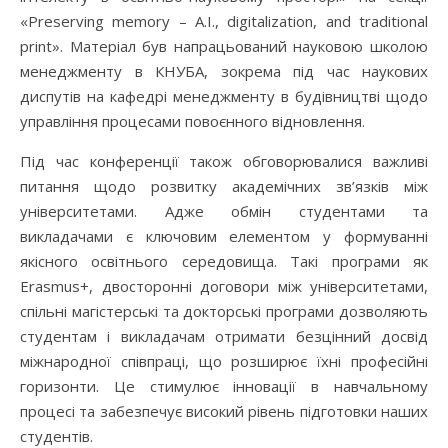
«Preserving memory – A.I., digitalization, and traditional
print». Матеріал був напрацьований науковою школою
менеджменту в КНУБА, зокрема під час наукових
диспутів на кафедрі менеджменту в будівництві щодо
управління процесами повоєнного відновлення.
Під час конференції також обговорювалися важливі
питання щодо розвитку академічних зв’язків між
університетами. Адже обмін студентами та
викладачами є ключовим елементом у формуванні
якісного освітнього середовища. Такі програми як
Erasmus+, двосторонні договори між університетами,
спільні магістерські та докторські програми дозволяють
студентам і викладачам отримати безцінний досвід
міжнародної співпраці, що розширює їхні професійні
горизонти. Це стимулює інновації в навчальному
процесі та забезпечує високий рівень підготовки наших
студентів.