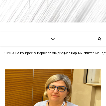
КНУБА на конгресі у Варшаві: міждисциплінарний синтез менед