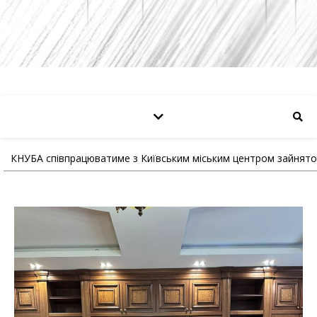
КНУБА співпрацюватиме з Київським міським центром зайнято