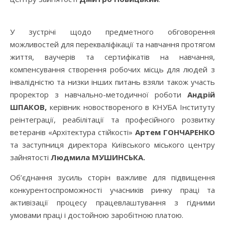
У зустрічі щодо предметного обговорення
можливостей для перекваліфікації та навчання протягом
життя, ваучерів та сертифікатів на навчання,
компенсування створення робочих місць для людей з
інвалідністю та низки інших питань взяли також участь
проректор з навчально-методичної роботи
Андрій
ШПАКОВ,
керівник новоствореного в КНУБА Інституту
реінтеграції, реабілітації та професійного розвитку
ветеранів «Архітектура стійкості»
Артем ГОНЧАРЕНКО
та заступниця директора Київського міського центру
зайнятості
Людмила МУШИНСЬКА.
Об’єднання зусиль сторін важливе для підвищення
конкурентоспроможності учасників ринку праці та
активізації процесу працевлаштування з гідними
умовами праці і достойною заробітною платою.