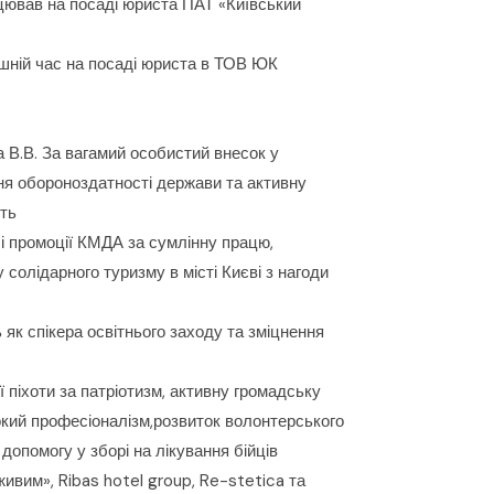
ацював на посаді юриста ПАТ «Київський
шній час на посаді юриста в ТОВ ЮК
 В.В. За вагамий особистий внесок у
ня обороноздатності держави та активну
сть
 і промоції КМДА за сумлінну працю,
 солідарного туризму в місті Києві з нагоди
ь як спікера освітнього заходу та зміцнення
ї піхоти за патріотизм, активну громадську
окий професіоналізм,розвиток волонтерського
допомогу у зборі на лікування бійців
ивим», Ribas hotel group, Re-stetica та