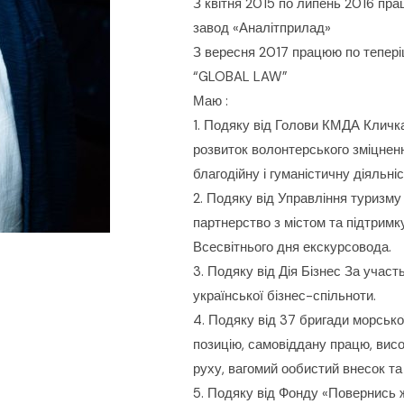
З квітня 2015 по липень 2016 пр
завод «Аналітприлад»
З вересня 2017 працюю по тепері
“GLOBAL LAW”
Маю :
1. Подяку від Голови КМДА Кличка
розвиток волонтерського зміцнен
благодійну і гуманістичну діяльні
2. Подяку від Управління туризму
партнерство з містом та підтримку
Всесвітнього дня екскурсовода.
3. Подяку від Дія Бізнес За участ
української бізнес-спільноти.
4. Подяку від 37 бригади морсько
позицію, самовіддану працю, вис
руху, вагомий ообистий внесок та 
5. Подяку від Фонду «Повернись ж