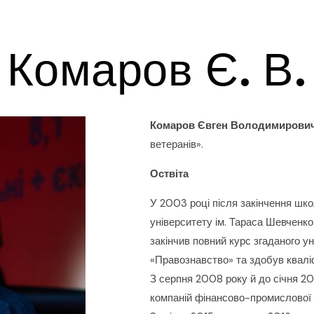
Комаров Є. В.
Комаров Євген Володимирови
ветеранів».
Оствіта
У 2003 році після закінчення шко
університету ім. Тараса Шевченк
закінчив повний курс згаданого у
«Правознавство» та здобув кваліф
З серпня 2008 року й до січня 20
компаній фінансово-промислової 