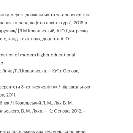
итку мережі дошкільних та загальноосвітніх
вання та ландшафтна архітектура”, 2016 р.
ідручник/ [Л.М.Ковальський, А.Ю.Дмитренко,
кого, канд. техн. наук, доцента А.Ю.
rmation of modern higher educational
 p
ібник /Г.Л.Ковальська. – Київ: Основа,
ерситети 3-го тисячоліття» / під загальною
а, 2011.
ник / [Ковальський Л. М., Лях В. М.,
альського, В. М. Ляха. – К.: Основа, 2012. –
ентрі досліджень архітектурної спадщини,