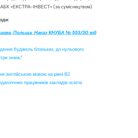
ОВ «АБК «ЕКСТРА-ІНВЕСТ» (за сумісництвом)
оди:
ршава, Польща. Наказ КНУБА № 553/30 від
ведення будівель близьких, до нульового
три знань”
ня англійською мовою на рівні В2
агогічних працівників закладів освіти,