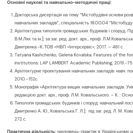
Основні наукові та навчально-методичні праці:
Докторська дисертація на тему “Містобудівні основи розв
навчальних закладів”, спеціальність 18.00.04 “Містобуду
Архітектурна типологія громадських будинків і споруд. П
В.М.Лях та ін.]; за заг. ред. докт. арх., проф. Л.М.Ковальсь
Дмитренка.-К.:ТОВ «НВП «Інтерсервіс», 2017. – 481 с.
Tatyana Kashchenko, Gelena Kovalska. Features of the fo
institutions: LAP LAMBERT Academic Publishing, 2019.-75
Архітектурне проектування навчальних закладів: навч. пос
2010.–152с.
Монографія «Архітектура вищих навчальних закладів. Унів
редакцією докт. арх., проф. Л.М. Ковальського. – К. : Основ
Типологія громадських будинків і споруд: навчальний посіб
Дмитренко А. Ю., Ковальська Г. Л.]; під заг. ред. Л. М. Ков
272 с.
Практична діяльність:
науковець-практик в Українському ц