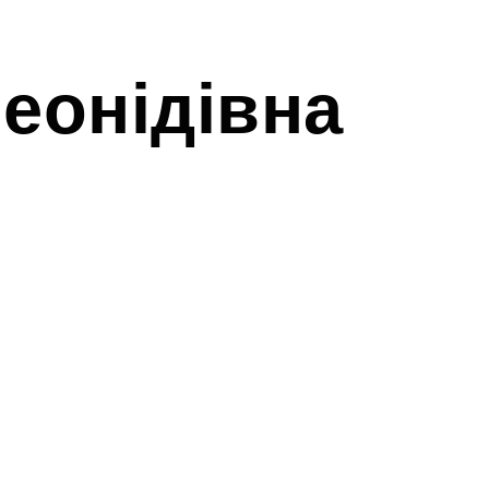
еонідівна