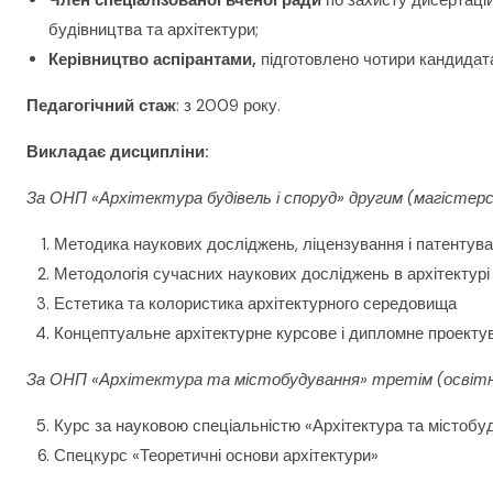
Член спеціалізованої вченої ради
по захисту дисертацій
будівництва та архітектури;
Керівництво аспірантами,
підготовлено чотири кандидата н
Педагогічний стаж
: з 2009 року.
Викладає дисципліни:
За ОНП «Архітектура будівель і споруд» другим (магістерс
Методика наукових досліджень, ліцензування і патентува
Методологія сучасних наукових досліджень в архітектурі
Естетика та колористика архітектурного середовища
Концептуальне архітектурне курсове і дипломне проекту
За ОНП «Архітектура та містобудування» третім (освітн
Курс за науковою спеціальністю «Архітектура та містобу
Спецкурс «Теоретичні основи архітектури»