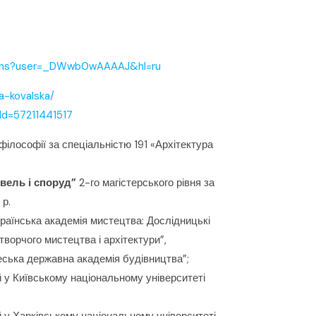
ations?user=_DWwb0wAAAAJ&hl=ru
a-kovalska/
rId=57211441517
філософії за спеціальністю 191 «Архітектура
вель і споруд”
2-го магістерського рівня за
 р.
раїнська академія мистецтва: Дослідницькі
ворчого мистецтва і архітектури”,
еська державна академія будівництва”;
 у Київському національному університеті