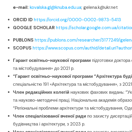
e-mail
:
kovalska.gl@knuba.edu.ua
; gelena.k@ukr.net
ORCID
ID
https://orcid.org/0000-0002-9873-5413
GOOGLE SCHOLAR
https://scholar.google.com.ua/cit
PUBLONS
https://publons.com/researcher/3177249/gelen
SCOPUS
https://www.scopus.com/authid/detail.uri?autho
Гарант освітньо-наукової програми
підготовки доктора 
та містобудування» до 2021 р.
“Гарант освітньо-наукової програми “Архітектура буді
спеціальністю 191 «Архітектура та містобудування», з 2021
Член редакційних колегій
наукових фахових видань: “Ук
та науково-методичні праці, Національна академія образот
“Регіональні проблеми архітектури та містобудування, Од
Член спеціалізованої вченої ради
по захисту дисертацій
будівництва і архітектури, з 2023 р.