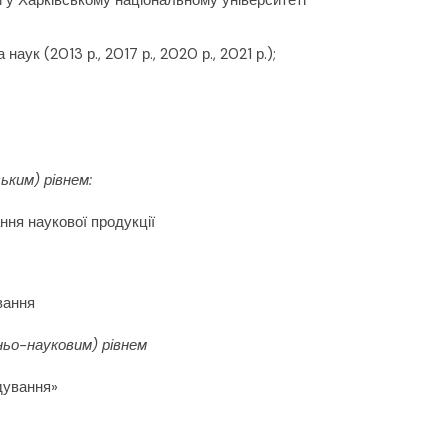
 у Харківському національному університеті
аук (2013 р., 2017 р., 2020 р., 2021 р.);
ьким) рівнем:
ння наукової продукції
вання
ьо-науковим) рівнем
дування»