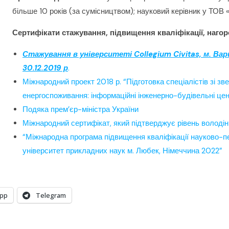
більше 10 років (за сумісництвом); науковий керівник у Т
Сертифікати стажування, підвищення кваліфікації, нагор
Стажування в університеті Collegium Civitas, м. Ва
30.12.2019 р
.
Міжнародний проект 2018 р. “Підготовка спеціалістів зі з
енергоспоживання: інформаційні інженерно-будівельні цен
Подяка прем’єр-міністра України
Міжнародний сертифікат, який підтверджує рівень володін
“Міжнародна програма підвищення кваліфікації науково-пед
університет прикладних наук м. Любек, Німеччина 2022”
pp
Telegram