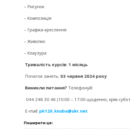
– Рисунок
– Композиція
– Графіка-креслення
– Живопис
– Клаузура
Тривалість курсів: 1 місяць
Початок занять:
0
3
червня 202
4
року
Виникли питання?
Телефонуй:
044 248 30 46 (10:00 – 17:00 щоденно, крім суботи
E-mail:
pk120_knuba@ukr.net
Поширити це: