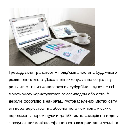
Громадський транспорт – невід’ємна частина будь-якого
розвиненого міста. Деколи він виконує лише соціальну
роль, як-от в низькоповерхових субурбіях – адже не всі
мають змогу користуватися велосипедом або авто. А
деколи, особливо в найбільш густонаселених містах світу,
він перетворюється на абсолютного чемпіона міських
перевезень, переміщуючи до 80 тис. пасажирів на годину
з рахунок неймовірно ефективного використання землі та