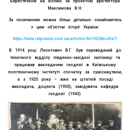
Берестечком на Волині за проєктом архітектора
Максимова В.Н.
За посиланням можна більш детально ознайомитись
з цим об’єктом історії України:
https://www.istpravda.com.ua/articles/4e19328ecdfa7/
В 1914 році Леонтович В.Г. був переведений до
технічного відділу південно-західної залізниці та
працював викладачем геодезії в Київському
політехнічному інституті спочатку за сумісництвом,
а з 1920 року – вже на штатній посаді
викладача, доцента (1930), завідувача кафедри
геодезії (1943).