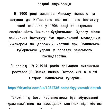
родині службовця.
В 1900 році закінчив Мінську гімназію та
вступив до Київського політехнічного інституту,
який закінчив у 1906 році та отримав
спеціальність інженер-будівельник. Одразу після
закінчення інституту був призначений молодшим
інженером по дорожній частині при Волинсько-
губернській управі у справах земського
господарства.
В період 1912-1914 років займався питаннями
реставрації Замка князів Острозьких в місті
Острог Волинської губернії.
https://drymba.com/uk/1034736-ostrozkyy-zamok-ostroh
Також під його керівництвом був збудований
храм-пам’ятник на козацьких могилах під містом