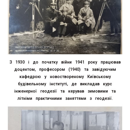
З 1930 і до початку війни 1941 року працював
доцентом, професором (1940) та завідуючим
кафедрою у новоствореному Київському
будівельному інституті, де викладав курс
інженерної геодезії та керував зимовими та
літніми практичними заняттями з геодезії.