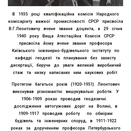
В 1935 році кваліфікаційна комісія Народного
комісаріату важкої промисловості СРСР присвоїла
В.Г.Леонтовичу вчене звання доцента, а 29 січня
1940 року Вища Атестаційна Комісія СРСР
присвоїла йому вчене звання професора
Київського інженерно-будівельного інституту по
кафедрі геодезії та планування без захисту
дисертації, беручи до уваги великий виробничий
стаж та низку написаних ним наукових робіт.
Протягом багатьох років (1920-1951) Леонтович
виконував різноманітні вишукувальні роботи. У
1906-1909 роках проводив геодезичні
дослідження автогужових доріг на Волині, в
1909-1917 проводив роботу по обмірам
будівель та інженерних споруд, в 1911-1922
роках за дорученням професора Петербурзького