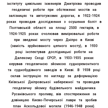
інституту цивільних інженерів Дмитрієва проводив
геодезичні роботи при обстеженні мостів на
залізницях та автогужових дорогах, в 1922-1924
роках проводив дослідження з осушення боліт в
Полтавській області на площі 2500 гектарів, в
1924-1925 роках очолював вимірювальні роботи
при зведенні мосту через Дніпро в Києві
(замість зруйнованого цепного мосту), в 1930
році інспектував дослідницькі роботи на
Далекому Сході СРСР, в 1933-1935 роках
керував геодезичною зйомкою судноремонтного
та суднобудівного заводів в Києві. В 1938 році
склав інструкцію по нагляду за деформацією
Київської Дніпровської набережної та проводив
геодезичну зйомку будівельного майданчика
Русанівського проливу, вів спостереження за
дзвіницею Києво-Печерської лаври та зробив
план Аскольдової могили (1946-1948 роки).