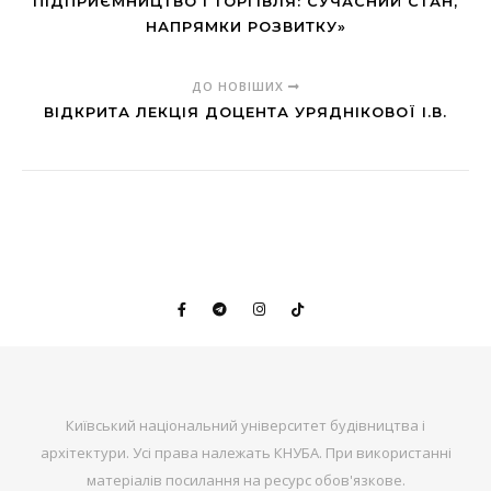
ПІДПРИЄМНИЦТВО І ТОРГІВЛЯ: СУЧАСНИЙ СТАН,
НАПРЯМКИ РОЗВИТКУ»
ДО НОВІШИХ
ВІДКРИТА ЛЕКЦІЯ ДОЦЕНТА УРЯДНІКОВОЇ І.В.
Київський національний університет будівництва і
архітектури. Усі права належать КНУБА. При використанні
матеріалів посилання на ресурс обов'язкове.