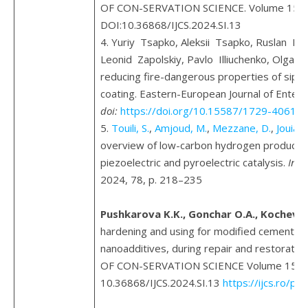
OF CON-SERVATION SCIENCE. Volume 15, Sp
DOI:10.36868/IJCS.2024.SI.13
4. Yuriy Tsapko, Аleksii Tsapko, Ruslan Li
Leonid Zapolskiy, Pavlo Illiuchenko, Olga Be
reducing fire-dangerous properties of sip p
coating. Eastern-European Journal of Enter
doi:
https://doi.org/10.15587/1729-4061.
5.
Touili, S.
,
Amjoud, M.
,
Mezzane, D.
,
Jouiad,
overview of low-carbon hydrogen production 
piezoelectric and pyroelectric catalysis.
Inte
2024, 78, p. 218–235
Pushkarova K.K., Gonchar O.A., Kochevy
hardening and using for modified cement c
nanoadditives, during repair and restora
OF CON-SERVATION SCIENCE Volume 15, Spe
10.36868/IJCS.2024.SI.13
https://ijcs.ro/pu