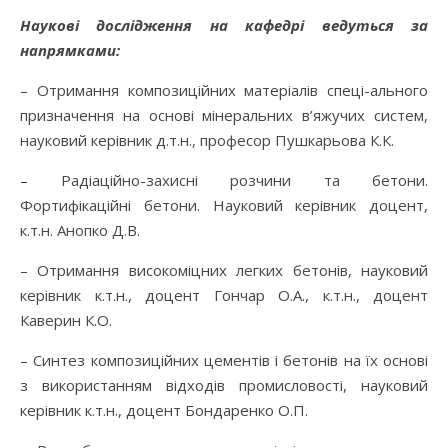
Наукові дослідження на кафедрі ведуться за
напрямками:
– Отримання композиційних матеріалів спеці-ального
призначення на основі мінеральних в’яжучих систем,
науковий керівник д.т.н., професор Пушкарьова К.К.
– Радіаційно-захисні розчини та бетони.
Фортифікаційні бетони. Науковий керівник доцент,
к.т.н. Анопко Д.В.
– Отримання високоміцних легких бетонів, науковий
керівник к.т.н., доцент Гончар О.А., к.т.н., доцент
Каверин К.О.
– Синтез композиційних цементів і бетонів на їх основі
з використанням відходів промисловості, науковий
керівник к.т.н., доцент Бондаренко О.П.