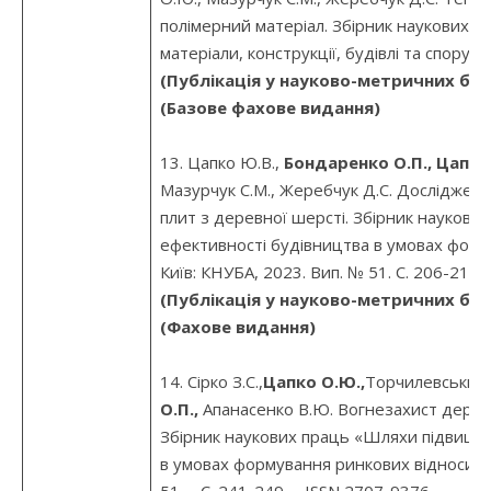
полімерний матеріал. Збірник наукових 
матеріали, конструкції, будівлі та споруди
(Публікація у науково-метричних баз
(Базове фахове видання)
13. Цапко Ю.В.,
Бондаренко О.П., Цапко
Мазурчук С.М., Жеребчук Д.С. Дослідженн
плит з деревної шерсті. Збірник науков
ефективності будівництва в умовах форм
Київ: КНУБА, 2023. Вип. № 51. С. 206-217.
(Публікація у науково-метричних баз
(Фахове видання)
14. Сірко З.С.,
Цапко О.Ю.,
Торчилевський 
О.П.,
Апанасенко В.Ю. Вогнезахист дерев’
Збірник наукових праць «Шляхи підвище
в умовах формування ринкових відносин» 