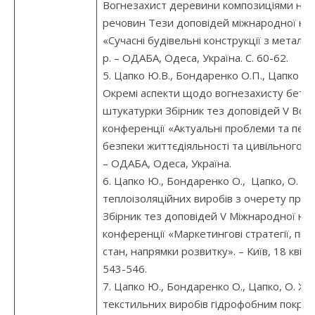
Вогнезахист деревини композиціями на о
речовин Тези доповідей міжнародної нау
«Сучасні будівельні конструкції з металу
р. – ОДАБА, Одеса, Україна. С. 60-62.
5. Цапко Ю.В., Бондаренко О.П., Цапко О.
Окремі аспекти щодо вогнезахисту бето
штукатурки Збірник тез доповідей V Всеу
конференції «Актуальні проблеми та перс
безпеки життєдіяльності та цивільного за
– ОДАБА, Одеса, Україна.
6. Цапко Ю., Бондаренко О., Цапко, О. Ж
теплоізоляційних виробів з очерету при з
Збірник тез доповідей V Міжнародної нау
конференції «Маркетингові стратегії, під
стан, напрямки розвитку». – Київ, 18 квітня
543-546.
7. Цапко Ю., Бондаренко О., Цапко, О. Ж
текстильних виробів гідрофобним покрит