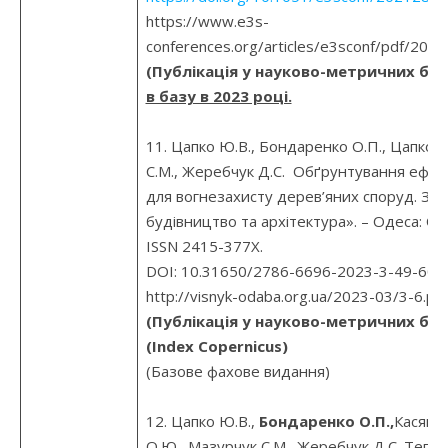
https://www.e3s-
conferences.org/articles/e3sconf/pdf/202
(Публікація у науково-метричних баз
в базу в 2023 році.
11. Цапко Ю.В., Бондаренко О.П., Цапко 
С.М., Жеребчук Д.С. Обґрунтування ефек
для вогнезахисту дерев’яних споруд. Збі
будівництво та архітектура». – Одеса: ОДАБ
ISSN 2415-377Х.
DOI: 10.31650/2786-6696-2023-3-49-60.
http://visnyk-odaba.org.ua/2023-03/3-6.pdf
(Публікація у науково-метричних баз
(Index Copernicus)
(Базове фахове видання)
12. Цапко Ю.В.,
Бондаренко О.П.,
Касянчук
О.Ю., Мазурчук С.М., Жеребчук Д.С. Тепл