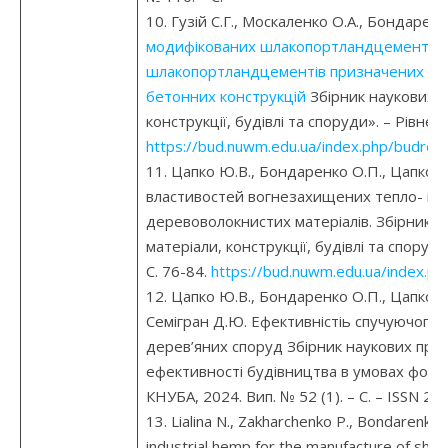
10. Гузій С.Г., Москаленко О.А., Бондарен
модифікованих шлакопортландцементів і
шлакопортландцементів призначених дл
бетонних конструкцій
Збірник наукових п
конструкції, будівлі та споруди». – Рівне
https://bud.nuwm.edu.ua/index.php/budres/
11. Цапко Ю.В., Бондаренко О.П., Цапко 
властивостей вогнезахищених тепло- і з
деревоволокнистих матеріалів. Збірник 
матеріали, конструкції, будівлі та споруд
С. 76-84.
https://bud.nuwm.edu.ua/index.ph
12. Цапко Ю.В., Бондаренко О.П., Цапко О.
Семігран Д.Ю. Ефективністіь спучуючого 
дерев’яних споруд Збірник наукових пр
ефективності будівництва в умовах форму
КНУБА, 2024. Вип. № 52 (1). – С. – ISSN 27
13. Lialina N., Zakharchenko P., Bondarenko 
industrial hemp for the manufacture of she