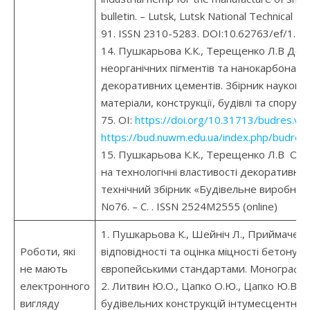
bulletin. – Lutsk, Lutsk National Technical Un
91. ISSN 2310-5283. DOI:10.62763/ef/1.2
14. Пушкарьова К.К., Терещенко Л.В Дос
неорганічних пігментів та нанокарбонатн
декоративних цементів. Збірник наукови
матеріали, конструкції, будівлі та споруди»
75. OI:
https://doi.org/10.31713/budres.v0i
https://bud.nuwm.edu.ua/index.php/budres/
15. Пушкарьова К.К., Терещенко Л.В Оцін
на технологічні властивості декоративни
технічний збірник «Будівельне виробницт
No76. – С. . ISSN 2524M2555 (online)
1. Пушкарьова К., Шейніч Л., Приймаченк
Роботи, які
відповідності та оцінка міцності бетону н
не мають
європейськими стандартами. Монографія.
електронного
2. Литвин Ю.О., Цапко О.Ю., Цапко Ю.В., 
вигляду
будівельних конструкцій інтумесцентним