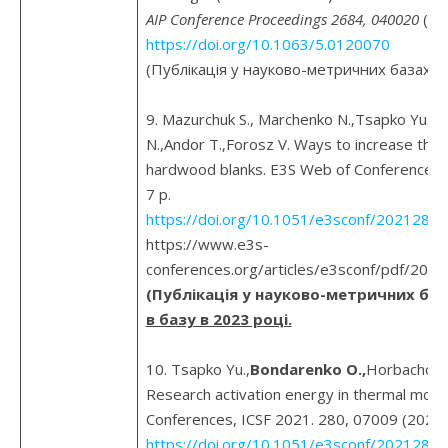
AIP Conference Proceedings 2684, 040020
(20
https://doi.org/10.1063/5.0120070
(Публікація у науково-метричних базах д
9. Mazurchuk S., Marchenko N.,Tsapko Yu.,
B
N.,Andor T.,Forosz V. Ways to increase the p
hardwood blanks. E3S Web of Conferences, 
7 р.
https://doi.org/10.1051/e3sconf/2021280
https://www.e3s-
conferences.org/articles/e3sconf/pdf/202
(Публікація у науково-метричних баз
в базу в 2023 році.
10. Tsapko Yu.,
Bondarenko O.,
Horbachova,
Research activation energy in thermal modi
Conferences, ICSF 2021. 280, 07009 (2021).
https://doi.org/10.1051/e3sconf/2021280