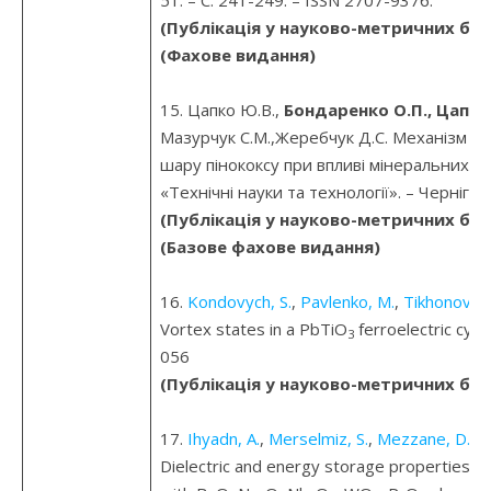
51. – С. 241-249. – ISSN 2707-9376.
(Публікація у науково-метричних баз
(Фахове видання)
15. Цапко Ю.В.,
Бондаренко О.П., Цапко
Мазурчук С.М.,Жеребчук Д.С. Механізм с
шару пінококсу при впливі мінеральних 
«Технічні науки та технології». – Чернігів,
(Публікація у науково-метричних баз
(Базове фахове видання)
16.
Kondovych, S.
,
Pavlenko, M.
,
Tikhonov, Y
Vortex states in a PbTiO
ferroelectric cyli
3
056
(Публікація у науково-метричних баз
17.
Ihyadn, A.
,
Merselmiz, S.
,
Mezzane, D.
, …
Dielectric and energy storage properties of