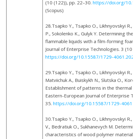
(10 (122)), pp. 22–30.
https://doi.org/10.
(Scopus)
28.Tsapko Y., Tsapko O., Likhnyovskyi R., Kov
P., Sokolenko K., Gulyk Y. Determining the p
flammable liquids with a film-forming foam
Journal of Enterprise Technologies. 3 (10 (1
https://doi.org/10.15587/1729-4061.2023
29.Tsapko Y., Tsapko O., Likhnyovskyi R., H
Matviichuk A., Buiskykh N., Slutska O., Koro
Establishment of patterns in the thermal mo
Eastern-European Journal of Enterprise Tech
35.
https://doi.org/10.15587/1729-4061.2
30.Tsapko Y., Tsapko O., Likhnyovskyi R., Ka
V., Bedratiuk O., Sukhanevych M. Determinin
characteristics of wood polymer material for