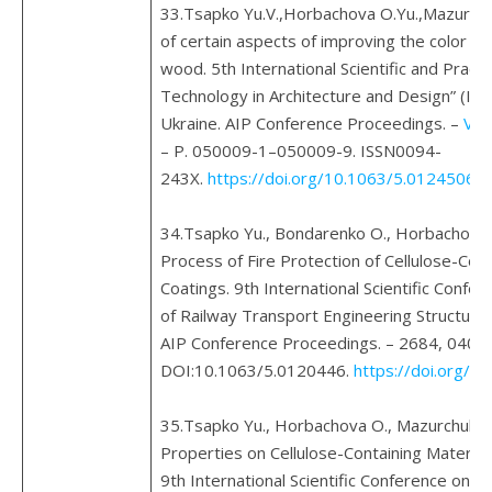
33.Tsapko Yu.V.,Horbachova O.Yu.,Mazurchu
of certain aspects of improving the color r
wood. 5th International Scientific and Pract
Technology in Architecture and Design” (IT
Ukraine. AIP Conference Proceedings. –
Vol
– Р. 050009-1–050009-9. ISSN0094-
243X.
https://doi.org/10.1063/5.0124506
. 
34.Tsapko Yu., Bondarenko O., Horbachova 
Process of Fire Protection of Cellulose-Con
Coatings. 9th International Scientific Confere
of Railway Transport Engineering Structure
AIP Conference Proceedings. – 2684, 04002
DOI:10.1063/5.0120446.
https://doi.org/1
35.Tsapko Yu., Horbachova O., Mazurchuk S.
Properties on Cellulose-Containing Material 
9th International Scientific Conference on Rel