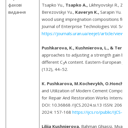
фахові
Tsapko Yu.,
Tsapko A.,
Likhnyovskyi R., Zhar
видання
Berezovskyi Yu.,
Kaveryn K.,
Sarapin Yu. Est
wood using
impregnation compositions from
Journal of Enterprise Technologies Vol. 5/1
https://journals.uran.ua/eejet/article/vie
Pushkarova, K., Kushnierova, L., & Teres
approaches to adjusting a strength gain by
different C
A content. Eastern-European Jou
3
(132), 44–52.
К. Рushkarova, M.Kochevykh, O.Honchar
and Utilization of Modern Cement Composit
for Repair And Restoration Works Internatio
DOI: 10.36868 /IJCS.2024.si.13 ISSN: 2067-
2024: 157-168
https://ijcs.ro/public/IJCS-
Liliia Kushnierova,
Bahman Ghiassi, Myat K