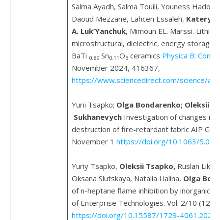
Salma Ayadh, Salma Touili, Youness Hadouc
Daoud Mezzane, Lahcen Essaleh,
Kateryna
A. Luk’Yanchuk
, Mimoun EL. Marssi. Lithium
microstructural, dielectric, energy storage, 
BaTi
Sn
O
ceramics
Physica B: Cond
0.89
0.11
3
November 2024, 416367,
https://www.sciencedirect.com/science/ar
Yurii Tsapko;
Olga Bondarenko;
Oleksii T
Sukhanevych
Investigation of changes in 
destruction of fire-retardant fabric AIP Co
November 1
https://doi.org/10.1063/5.01
Yuriy Tsapko,
Оleksii Tsapko,
Ruslan Likhn
Oksana Slutskaya, Natalia Lialina,
Olga Bon
of n-heptane flame inhibition by inorganic
of Enterprise Technologies. Vol. 2/10 (128)
https://doi.org/10.15587/1729-4061.2024