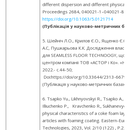
different dispersion and different physical 
Proceedings 2684, 040021-1–040021-8 (2
https://doi.org/10.1063/5.0121714
(Публікація у науково-метричних баз
5. Шейніч Л.О., Крилов Є.О., Ященко Є.С.
А.С, Пушкарьова К.К. Дослідження власти
для SEAMLESS FLOOR TECHNOOGY, що ро
центром компаніі ТОВ «АСТОР і Ко». «Нау
2022.- с.44-50;
Doi:https://doi/org/10.33644/2313-6679 
(Публікація у науково-метричних базах да
6. Tsapko Yu., Likhnyovskyi R., Tsapko A., Ko
Illiuchenko P., Kravchenko R., Sukhanevych
physical characteristics of a coke foam layer 
articles with foaming coating. Eastern-Europ
Technologies, 2023, Vol. 2/10 (122) , P.22-3