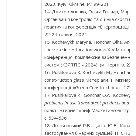
2023, Kyiv, Ukraine. P.199-201
14. Дмитро Анопко, Ольга Гончар, Марина
Організація контролю та оцінка якості н
практична конференція «Енергоощадні маш
22-24 травня, 2024
15. Kochevykh Maryna, Honchar Olha, Anopk
concrete in restoration works XІV Міжнар
конференція. Комплексне забезпечення як
систем (КЗЯТПС – 2024), (м. Чернігів, 23–
16. Pushkarova К. Kochevykh M., Honchar O.,
const-ruction glass Матеріали ІІІ Міжнар
конференції «Green Construction» c. 172-
17. Pushkarova K., Gonchar O.A., Kochevykh 
problems in use transparent products and co
практ. інтернет конф Маркетингові стратег
с. 534-536
18. Ліхньовський Р.В., Цапко Ю.В., Ковале
застосування бінарних сумішей HFC-125, 