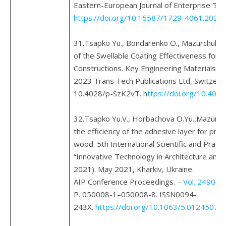
Eastern-European Journal of Enterprise Tech
https://doi.org/10.15587/1729-4061.2023
31.Tsapko Yu., Bondarenko O., Mazurchuk S.
of the Swellable Coating Effectiveness for 
Constructions. Key Engineering Materials. V
2023 Trans Tech Publications Ltd, Switzerl
10.4028/p-SzK2vT. h
ttps://doi.org/10.402
32.Tsapko Yu.V.,
Horbachova O.Yu.,Mazurchu
the efficiency of the adhesive layer for pr
wood. 5th International Scientific and Pract
“Innovative Technology in Architecture and 
2021). May 2021, Kharkiv, Ukraine.
AIP Conference Proceedings. –
Vol. 2490. –
Р. 050008-1–050008-8. ISSN0094-
243X.
https://doi.org/10.1063/5.0124507
. 