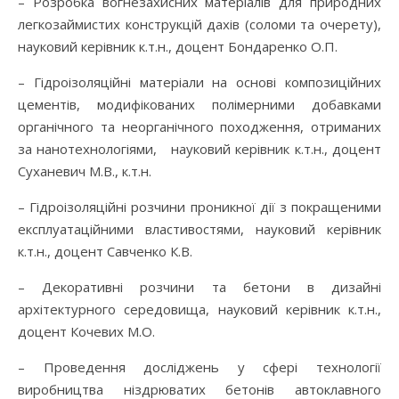
– Розробка вогнезахисних матеріалів для природних
легкозаймистих конструкцій дахів (соломи та очерету),
науковий керівник к.т.н., доцент Бондаренко О.П.
– Гідроізоляційні матеріали на основі композиційних
цементів, модифікованих полімерними добавками
органічного та неорганічного походження, отриманих
за нанотехнологіями, науковий керівник к.т.н., доцент
Суханевич М.В., к.т.н.
– Гідроізоляційні розчини проникної дії з покращеними
експлуатаційними властивостями, науковий керівник
к.т.н., доцент Савченко К.В.
– Декоративні розчини та бетони в дизайні
архітектурного середовища, науковий керівник к.т.н.,
доцент Кочевих М.О.
– Проведення досліджень у сфері технології
виробництва ніздрюватих бетонів автоклавного