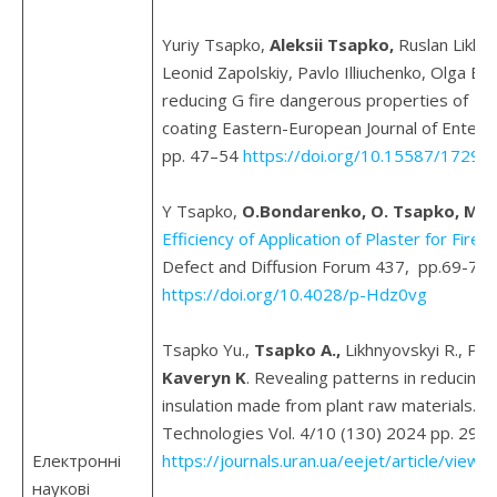
Yuriy Tsapko,
Аleksii Tsapko,
Ruslan Likhn
Leonid Zapolskiy, Pavlo Illiuchenko, Olga Bed
reducing G fire dangerous properties of SIP
coating Eastern-European Journal of Enterp
pp. 47–54
https://doi.org/10.15587/1729
Y Tsapko,
O.Bondarenko, O. Tsapko, M. 
Efficiency of Application of Plaster for Fire
Defect and Diffusion Forum 437, pp.69-78. 
https://doi.org/10.4028/p-Hdz0vg
Tsapko Yu.,
Tsapko A.,
Likhnyovskyi R., Pris
Kaveryn K
. Revealing patterns in reducing 
insulation made from plant raw materials. E
Technologies Vol. 4/10 (130) 2024 pp. 29-3
Електронні
https://journals.uran.ua/eejet/article/view
наукові