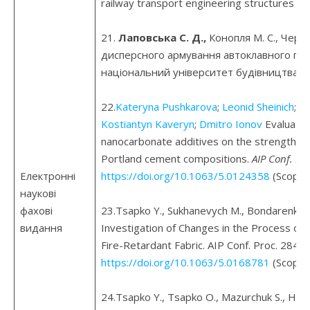
railway transport engineering structures an
21.
Лаповська С. Д.,
Конопля М. С., Черн
дисперсного армування автоклавного газ
національний університет будівництва і 
22.
Kateryna Pushkarova
;
Leonid Sheinich
;
Da
Kostiantyn Kaveryn
;
Dmitro Ionov
Evaluation
nanocarbonate additives on the strength and
Portland cement compositions.
AIP Conf. Pr
Електронні
https://doi.org/10.1063/5.0124358
(Scopus
наукові
фахові
23.Tsapko Y., Sukhanevych M., Bondarenko O
видання
Investigation of Changes in the Process of 
Fire-Retardant Fabric. AIP Conf. Proc. 2840
https://doi.org/10.1063/5.0168781
(Scopus
24.Tsapko Y., Tsapko O., Mazurchuk S., Ho