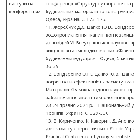
виступи на
конференції «Структуроутворення та ру
конференціях
будівельних матеріалів та конструкцій». –
Одеса, Україна. С. 173-175.
11. Жеребчук Д.С. Цапко Ю.В., Бондаренк
водопроникнення тканин, вогнезахищен
доповідей VI Всеукраїнської науково-пра
вищої освіти і молодих вчених «Фізичні о
будівельній індустрії» – Одеса, 5 квітня 2
36-39.
12. Бондаренко О.П., Цапко Ю.В., Цапко 
покриття на ефективність захисту тканини
Матеріали XІV міжнародної науково-прак
забезпечення якості технологічних процесі
23-24 травня 2024 р. – Національний унів
Чернігів, Україна. С. 329-330.
13. В. Кириченко, К. Каверин, Д. Анопко С
для захисту енергетичних об’єктів України 
Practical Conference of young scientists “