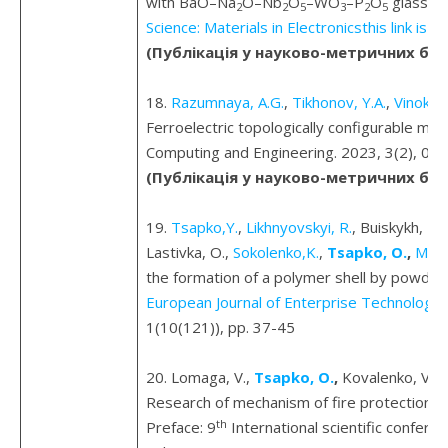
with BaO–Na
O–Nb
O
–WO
–P
O
glass ad
2
2
5
3
2
5
Science: Materials in Electronicsthis link is d
(Публікація у науково-метричних баз
18.
Razumnaya, A.G.
,
Tikhonov, Y.A.
,
Vinokur,
Ferroelectric topologically configurable mult
Computing and Engineering. 2023, 3(2), 02
(Публікація у науково-метричних баз
19.
Tsapko,Y.
,
Likhnyovskyi, R.
, Buiskykh, N.
Lastivka, O.,
Sokolenko,K.
,
Tsapko, O.
,
Matvi
the formation of a polymer shell by powder
European Journal of Enterprise Technologie
1(10(121)), pp. 37-45
20. Lomaga, V.,
Tsapko, O.
,
Kovalenko, V., 
Research of mechanism of fire protection o
th
Preface: 9
International scientific conferenc