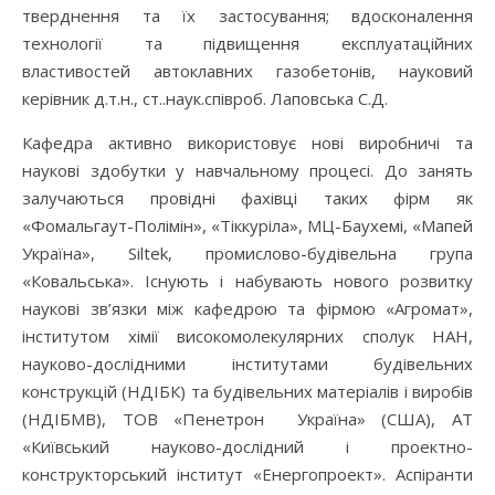
тверднення та їх застосування; вдосконалення
технології та підвищення експлуатаційних
властивостей автоклавних газобетонів, науковий
керівник д.т.н., ст..наук.співроб. Лаповська С.Д.
Кафедра активно використовує нові виробничі та
наукові здобутки у навчальному процесі. До занять
залучаються провідні фахівці таких фірм як
«Фомальгаут-Полімін», «Тіккуріла», МЦ-Баухемі, «Мапей
Україна», Siltek, промислово-будівельна група
«Ковальська». Існують і набувають нового розвитку
наукові зв’язки між кафедрою та фірмою «Агромат»,
інститутом хімії високомолекулярних сполук НАН,
науково-дослідними інститутами будівельних
конструкцій (НДІБК) та будівельних матеріалів і виробів
(НДІБМВ), ТОВ «Пенетрон Україна» (США), АТ
«Київський науково-дослідний і проектно-
конструкторський інститут «Енергопроект». Аспіранти