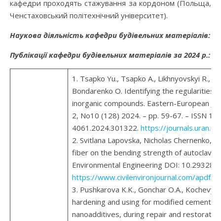
кафедри проходять стажування за кордоном (Польща,
Ченстаховський політехнічний університет).
Наукова діяльність кафедри будівельних матеріалів:
Публікації кафедри будівельних матеріалів за 2024 р.:
1. Tsapko Yu., Tsapko A., Likhnyovskyi R., Suk
Bondarenko O. Identifying the regularities o
inorganic compounds. Eastern-European Jour
2, No10 (128) 2024. – pр. 59-67. – ISSN 1
4061.2024.301322.
https://journals.uran.
2. Svitlana Lapovska, Nicholas Chernenko, M
fiber on the bending strength of autoclaved 
Environmental Engineering DOI: 10.29328/j
https://www.civilenvironjournal.com/apdf/a
3. Pushkarova K.K., Gonchar O.A., Kochevykh
hardening and using for modified cement c
nanoadditives, during repair and restora