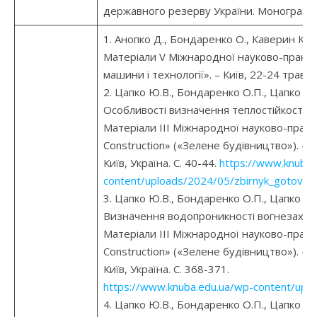
державного резерву України. Монографія
1. Анопко Д., Бондаренко О., Каверин К. 
Матеріали V Міжнародної науково-практ
машини і технології». – Київ, 22-24 травня 
2. Цапко Ю.В., Бондаренко О.П., Цапко О.
Особливості визначення теплостiйкостi 
Матеріали ІІІ Міжнародної науково-практ
Construction» («Зелене будівництво»). – К
Київ, Україна. С. 40-44.
https://www.knuba.
content/uploads/2024/05/zbirnyk_gotovyj-
3. Цапко Ю.В., Бондаренко О.П., Цапко О.
Визначення водопроникності вогнезахищ
Матеріали ІІІ Міжнародної науково-практ
Construction» («Зелене будівництво»). – К
Київ, Україна. С. 368-371.
https://www.knuba.edu.ua/wp-content/uplo
4. Цапко Ю.В., Бондаренко О.П., Цапко О.