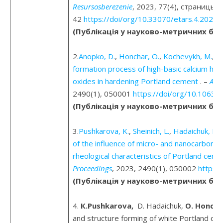
Resursosberezenie
, 2023, 77(4), страницы 
42
https://doi/org/10.33070/etars.4.2023.
(Публікація у науково-метричних баз
2.
Anopko, D.
,
Honchar, O.
,
Kochevykh, M.
,
Ku
formation process of high-basic calcium hyd
oxides in hardening Portland cement
. –
AIP
2490(1), 050001
https://doi/org/10.1063/
(Публікація у науково-метричних баз
3.
Pushkarova, K.
,
Sheinich, L.
,
Hadaichuk, D.
,
of the influence of micro- and nanocarbonat
rheological characteristics of Portland cem
Proceedings
, 2023, 2490(1), 050002
https:
(Публікація у науково-метричних баз
4.
К.Pushkarova,
D. Hadaichuk,
O. Нoncha
and structure forming of white Portland ce