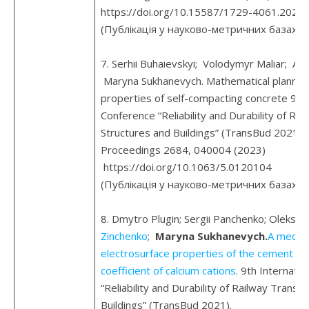
https://doi.org/10.15587/1729-4061.2023
(Публікація у науково-метричних базах д
7. Serhii Buhaievskyi; Volodymyr Maliar; A
Maryna Sukhanevych. Mathematical planning
properties of self-compacting concrete 9th I
Conference “Reliability and Durability of Ra
Structures and Buildings” (TransBud 2021).
Proceedings 2684, 040004 (2023)
https://doi.org/10.1063/5.0120104
(Публікація у науково-метричних базах д
8. Dmytro Plugin; Sergii Panchenko; Oleksii 
Zinchenko
;
Maryna Sukhanevych.
A mechan
electrosurface properties of the cement hyd
coefficient of calcium cations
. 9th Internatio
“Reliability and Durability of Railway Trans
Buildings” (TransBud 2021).