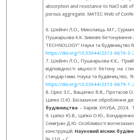
absorption and resistance to NaCl salt of c
porous aggregate. MATEC Web of Confere
6. Шейніч Л.О., Миколаєць М.Г., Сурмачевс
Пушкарьова К.К. Зимове бетонування за 
TECHNOLOGY” Наука та будівництво № 3 (3
https://doi.org/10.33644/2313-6679-3-20
7. Шейніч Л.О., Пушкарьова К.К., Прийма
відповідності міцності бетону на стиск 
стандартами. Наука та будівництво, № 1 (3
https://doi.org/10.33644/2313-6679-1-20
8. Сірко З.С., Ващенко В.В., Протасов О.С.
Цапко О.Ю. Біозахисне оброблення дере
будівництва
. – Харків: ХНУБА, 2024. Том
9. Цапко Ю.В., Цапко О.Ю., Бондаренко О.П.
Семігран Д.Ю. Особливості вогнезахисно
конструкцій.
Науковий вісник будівни
№ 110. – С.