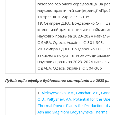
газового горючого середовища. За резул
науково-практичній конференції «Пробле
16 травня 2024р. с. 193-195
19. Семігран Д.Ю., Бондаренко О.П., Цап
композицій для текстильних займистих ви
наукових праць за 2023-2024 навчальний р
ОДАБА, Одеса, Україна. С. 301-303.
20. Семігран Д.Ю., Бондаренко О.П., Цапк
захисного покриття термомодифікованої 
наукових праць за 2023-2024 навчальний р
ОДАБА, Одеса, Україна. С. 304-306
Публікації кафедри будівельних матеріалів за 2023 р.:
1.
Aleksyeyenko, V.V.
,
Gonchar, V.P.
,
Gonchar
O.B.
,
Yaltyshev, A.V.
Potential for the Use o
Thermal Power Plants for Production of Alt
Ash and Slag from Ladyzhynska Thermal Po