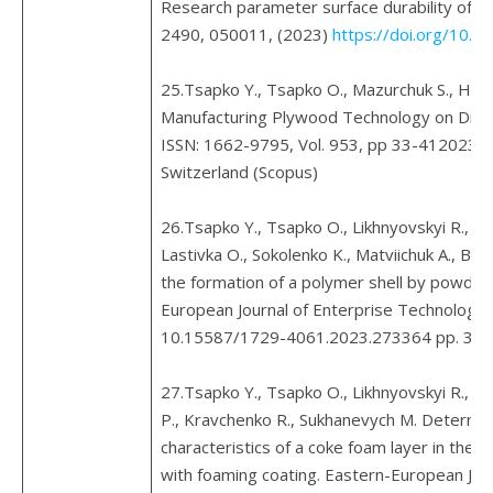
Research parameter surface durability of wo
2490, 050011, (2023)
https://doi.org/10.
25.Tsapko Y., Tsapko O., Mazurchuk S., Horba
Manufacturing Plywood Technology on Dry G
ISSN: 1662-9795, Vol. 953, pp 33-412023 Tr
Switzerland (Scopus)
26.Tsapko Y., Tsapko O., Likhnyovskyi R., M
Lastivka O., Sokolenko K., Matviichuk A., Bui
the formation of a polymer shell by powder
European Journal of Enterprise Technologies
10.15587/1729-4061.2023.273364 pp. 37–
27.Tsapko Y., Tsapko O., Likhnyovskyi R., Kov
P., Kravchenko R., Sukhanevych M. Determin
characteristics of a coke foam layer in the fi
with foaming coating. Eastern-European Jour