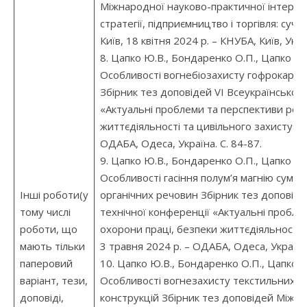
Міжнародної науково-практичної інтерне
стратегії, підприємництво і торгівля: суч
Київ, 18 квітня 2024 р. – КНУБА, Київ, Укра
8. Цапко Ю.В., Бондаренко О.П., Цапко О.
Особливості вогнебіозахисту гофрокарт
Збірник тез доповідей VІ Всеукраїнської 
«Актуальні проблеми та перспективи роз
життєдіяльності та цивільного захисту». –
ОДАБА, Одеса, Україна. С. 84-87.
9. Цапко Ю.В., Бондаренко О.П., Цапко О.
Особливості гасіння полум’я магнію суміш
Інші роботи(у
органічних речовин Збірник тез доповіде
тому числі
технічної конференції «Актуальні пробле
роботи, що
охорони праці, безпеки життєдіяльності т
мають тільки
3 травня 2024 р. – ОДАБА, Одеса, Україна
паперовий
10. Цапко Ю.В., Бондаренко О.П., Цапко О
варіант, тези,
Особливості вогнезахисту текстильних ма
доповіді,
конструкцій Збірник тез доповідей Міжна