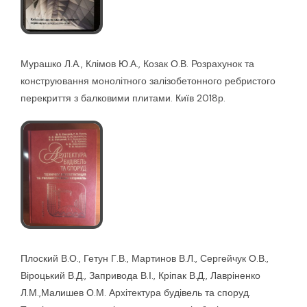
Мурашко Л.А., Клімов Ю.А., Козак О.В. Розрахунок та
конструювання монолітного залізобетонного ребристого
перекриття з балковими плитами. Київ 2018р.
Плоский В.О., Гетун Г.В., Мартинов В.Л., Сергейчук О.В.,
Віроцький В.Д., Запривода В.І., Кріпак В.Д., Лавріненко
Л.М.,Малишев О.М. Архітектура будівель та споруд.