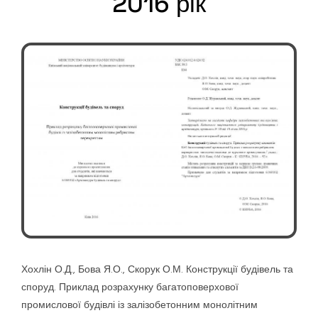
2016 рік
Хохлін О.Д., Бова Я.О., Скорук О.М. Конструкції будівель та
споруд. Приклад розрахунку багатоповерхової
промислової будівлі із залізобетонним монолітним