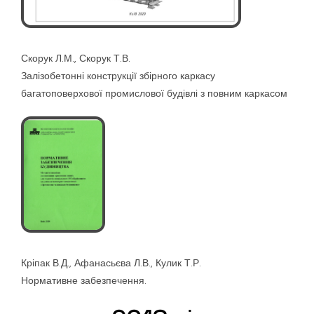
Скорук Л.М., Скорук Т.В.
Залізобетонні конструкції збірного каркасу
багатоповерхової промислової будівлі з повним каркасом
Кріпак В.Д., Афанасьєва Л.В., Кулик Т.Р.
Нормативне забезпечення.