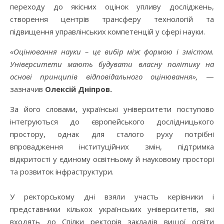
переходу до якісних оцінок упливу досліджень,
створення центрів трансферу технологій та
підвищення управлінських компетенцій у сфері науки.
«Оцінювання науки – це вибір між формою і змістом.
Університети мають будувати власну політику на
основі принципів відповідального оцінювання»,
—
зазначив
Олексій Дніпров.
За його словами, українські університети поступово
інтегруються до європейського дослідницького
простору, однак для сталого руху потрібні
впровадження інституційних змін, підтримка
відкритості у єдиному освітньому й науковому просторі
та розвиток інфраструктури.
У ректорському дні взяли участь керівники і
представники кількох українських університетів, які
входять до Спілки ректорів закладів вищої освіти