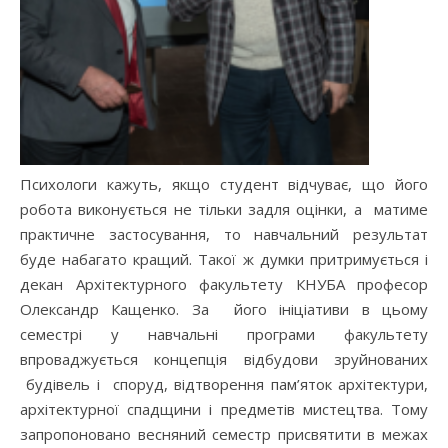
Психологи кажуть, якщо студент відчуває, що його
робота виконується не тільки задля оцінки, а матиме
практичне застосування, то навчальний результат
буде набагато кращий. Такої ж думки притримується і
декан Архітектурного факультету КНУБА професор
Олександр Кащенко. За його ініціативи в цьому
семестрі у навчальні програми факультету
впроваджується концепція відбудови зруйнованих
будівель і споруд, відтворення пам’яток архітектури,
архітектурної спадщини і предметів мистецтва. Тому
запропоновано весняний семестр присвятити в межах