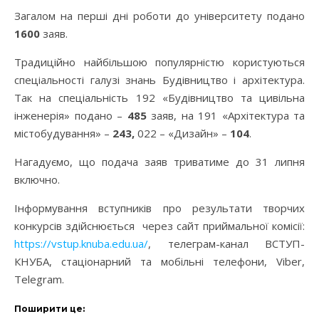
Загалом на перші дні роботи до університету подано
1600
заяв.
Традиційно найбільшою популярністю користуються
спеціальності галузі знань Будівництво і архітектура.
Так на спеціальність 192 «Будівництво та цивільна
інженерія» подано –
485
заяв, на 191 «Архітектура та
містобудування» –
243,
022 – «Дизайн» –
104
.
Нагадуємо, що подача заяв триватиме до 31 липня
включно.
Інформування вступників про результати творчих
конкурсів здійснюється через сайт приймальної комісії:
https://vstup.knuba.edu.ua/
, телеграм-канал ВСТУП-
КНУБА, стаціонарний та мобільні телефони, Viber,
Telegram.
Поширити це: