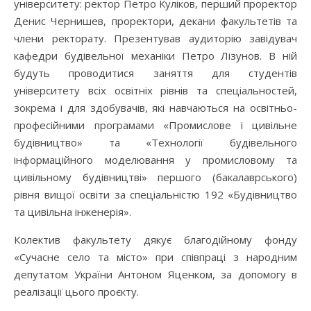
університету: ректор Петро Куліков, перший проректор
Денис Чернишев, проректори, декани факультетів та
члени ректорату. Презентував аудиторію завідувач
кафедри будівельної механіки Петро Лізунов. В ній
будуть проводитися заняття для студентів
університету всіх освітніх рівнів та спеціальностей,
зокрема і для здобувачів, які навчаються на освітньо-
професійними програмами «Промислове і цивільне
будівництво» та «Технології будівельного
інформаційного моделювання у промисловому та
цивільному будівництві» першого (бакалаврського)
рівня вищої освіти за спеціальністю 192 «Будівництво
та цивільна інженерія».
Колектив факультету дякує благодійному фонду
«Сучасне село та місто» при співпраці з народним
депутатом України Антоном Яценком, за допомогу в
реалізації цього проєкту.