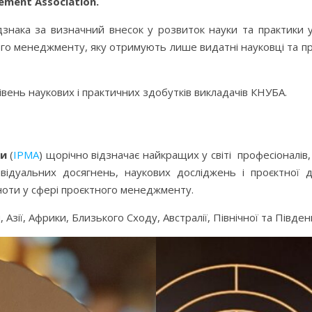
ement Association.
дзнака за визначний внесок у розвиток науки та практики 
ного менеджменту, яку отримують лише видатні науковці та пр
вень наукових і практичних здобутків викладачів КНУБА.
ми
(
IPMA
) щорічно відзначає найкращих у світі професіоналів,
ивідуальних досягнень, наукових досліджень і проєктної д
ноти у сфері проєктного менеджменту.
 Азії, Африки, Близького Сходу, Австралії, Північної та Півде