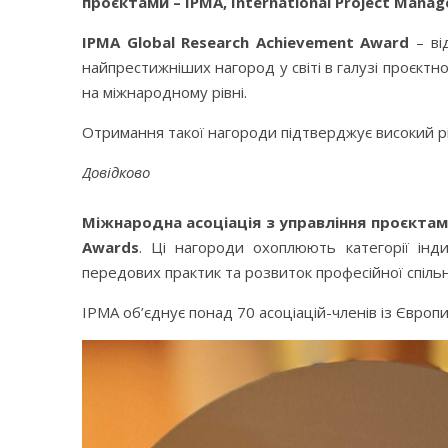
проєктами – IPMA, International Project Manag
IPMA Global Research Achievement Award
– ві
найпрестижніших нагород у світі в галузі проєкт
на міжнародному рівні.
Отримання такої нагороди підтверджує високий рі
Довідково
Міжнародна асоціація з управління проєкта
Awards
. Ці нагороди охоплюють категорії інд
передових практик та розвиток професійної спіль
IPMA об’єднує понад 70 асоціацій-членів із Європи,