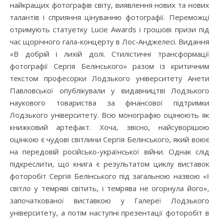
найкращих фотографів світу, виявлення нових та нових
талантів і сприяння цінуванню фотографії. Переможці
отримують статуетку Lucie Awards і грошові призи під
час щорічного гала-концерту в Лос-Анджелесі. Видання
«В добрій і лихій долі. Стилістичні трансформації
фотографії Сергія Белінського» разом із критичним
текстом професорки Лодзького університету Анети
Павловської опублікували у видавництві Лодзького
наукового товариства за фінансової підтримки
Лодзького університету. Всю монографію оцінюють як
книжковий артефакт. Хоча, звісно, найсуворішою
оцінкою є чудові світлини Сергія Белінського, який воює
на передовій російсько-української війни. Однак слід
підкреслити, що книга є результатом циклу виставок
фоторобіт Сергія Белінського під загальною назвою «І
світло у темряві світить, і темрява не огорнула його»,
започаткованої виставкою у Галереї Лодзького
університету, а потім наступні презентації фоторобіт в