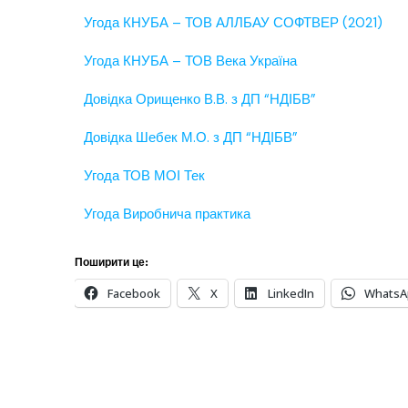
Угода КНУБА – ТОВ АЛЛБАУ СОФТВЕР (2021)
Угода КНУБА – ТОВ Века Україна
Довідка Орищенко В.В. з ДП “НДІБВ”
Довідка Шебек М.О. з ДП “НДІБВ”
Угода ТОВ МОІ Тек
Угода Виробнича практика
Поширити це:
Facebook
X
LinkedIn
WhatsA