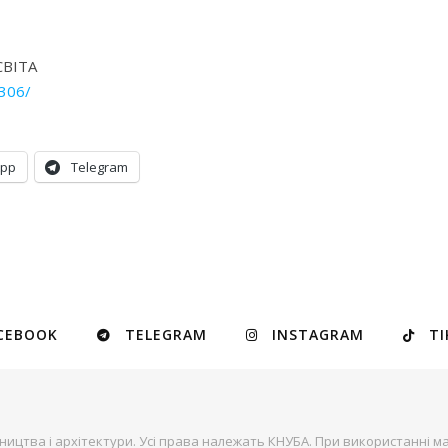
СВІТА
306/
App
Telegram
CEBOOK
TELEGRAM
INSTAGRAM
TI
ництва і архітектури. Усі права належать КНУБА. При використанні ма