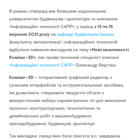
В рамках співпраці між Київським національним
університетом будівництва і архітектури та компанією
«Інформаційні технології САПР», у період
з 13 по 15
вересня 2021 року
на
кафедрі будівельних машин
факультету автоматизації і інформаційних технологій
відбулося навчання викладачів на тему
«Нові можливості
Компас-3D»
, яке провів технічний спеціаліст компанії
«Інформаційні технології САПР»
Олександр Верстюк.
Компас-3D
– інтерактивний графічний редактор з
сучасним інтерфейсом та інструментальними засобами,
які дозволяють створювати твердотілі об’єкти з
використанням набору параметричних тіл для виконання
проєктно-конструкторських, технологічних та
дизайнерських робіт у машинобудуванні,
приладобудуванні, будівництві, архітектурі.
Так викладачі, серед яких були присутні в.о. завідувача