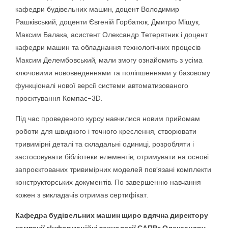
кафедри будівельних машин, доцент Володимир
Рашківський, доценти Євгеній Горбатюк, Дмитро Міщук,
Максим Балака, асистент Олександр Тетерятник і доцент
кафедри машин та обладнання технологічних процесів
Максим Делембовський, мали змогу ознайомить з усіма
ключовими нововведеннями та поліпшеннями у базовому
функціоналі нової версії системи автоматизованого
проєктування Компас-3D.
Під час проведеного курсу навчилися новим прийомам
роботи для швидкого і точного креслення, створювати
тривимірні деталі та складальні одиниці, розробляти і
застосовувати бібліотеки елементів, отримувати на основі
запроєктованих тривимірних моделей пов’язані комплекти
конструкторських документів. По завершенню навчання
кожен з викладачів отримав сертифікат.
Кафедра будівельних машин щиро вдячна директору