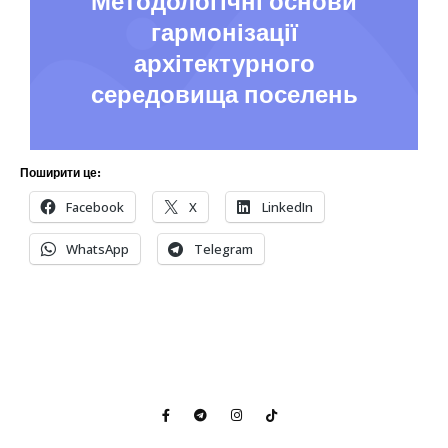
Методологічні основи
гармонізації
архітектурного
середовища поселень
Поширити це:
Facebook
X
LinkedIn
WhatsApp
Telegram