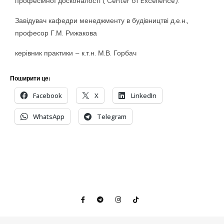
професійної досконалості ( Center of Excellence).
Завідувач кафедри менеджменту в будівництві д.е.н.,
професор Г.М. Рижакова
керівник практики – к.т.н. М.В. Горбач
Поширити це:
Facebook
X
LinkedIn
WhatsApp
Telegram