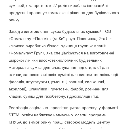
сумішей, яка протягом 27 років виробляє інноваційні
продукти і пропонує комплексні рішення для будівельного
ринку.
Завод з виготовлення сухих будівельних сумішей ТОВ
«Фомальгаут-Полімін» (м. Київ, вул. Пшенична, 2-а) −
ключова виробнича бізнес-одиниця групи компаній
«Фомальгаут Груп», яка спеціалізується на виготовленні
широкої лінійки високотехнологічних будівельних
матеріалів: суміші для влаштування підлоги, клеї для
плитки, заповнювачі швів, суміші для систем теплоізоляції
фасадів, штукатурки (цементні, вапняні, силіконові,
акрилові), шпаклівки і грунтовки, фарби, розчини для
кладки, суміші для газобетону, гідроізоляції і т.д.
Реалізація соціально-просвітницького проекту у форматі
STEM-освіти наближає навчально-освітні програми
КНУБА до вимог ринку праці, створює модель Центру