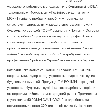
співпрацю,
укладеного кафедрою менеджменту в будівництві КНУБА
та компанією «Фомальгаут-Полімін», студенти групи
МО-41 успішно пройшли виробничу практику на
сучасному підприємстві – заводі з виготовлення сухих
будівельних сумішей ТОВ «Фомальгаут-Полімін». Основна
мета виробничої практики – опанувати професійними
компетенціями за оптимальний час в практико-
орієнтованому ланцюгу навчання: якісні знання *якісні
уміння* якісний результат роботи* затребуваність як
професіонала* робота в Україні* якісне життя в Україні.
Компанія «Фомальгаут-Полімін» і власна ТМ POLIMIN –
національний лідер серед українських виробників сухих
будівельних сумішей. Продукція ТМ POLIMIN – це єдині
українських будівельні суміші та лакофарбові матеріали,
які першими вийшли на міжнародний ринок. Промислова
група компаній FOMALGAUT GROUP з виробничими
потужностями понад 370 тис.т. в рік сухих будівельних