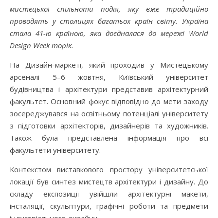
мистецької спільноти подія, яку вже традиційно
проводять у столицях багатьох країн світу. Україна
стала 41-ю країною, яка доєдналася до мережі World
Design Week торік.
На Дизайн-маркеті, який проходив у Мистецькому
арсеналі 5–6 жовтня, Київський університет
будівництва і архітектури представив архітектурний
факультет. Основний фокус відповідно до мети заходу
зосереджувався на освітньому потенціалі університету
з підготовки архітекторів, дизайнерів та художників.
Також була представлена інформація про всі
факультети університету.
Контекстом виставкового простору університетської
локації був синтез мистецтв архітектури і дизайну. До
складу експозиції увійшли архітектурні макети,
інсталяції, скульптури, графічні роботи та предмети