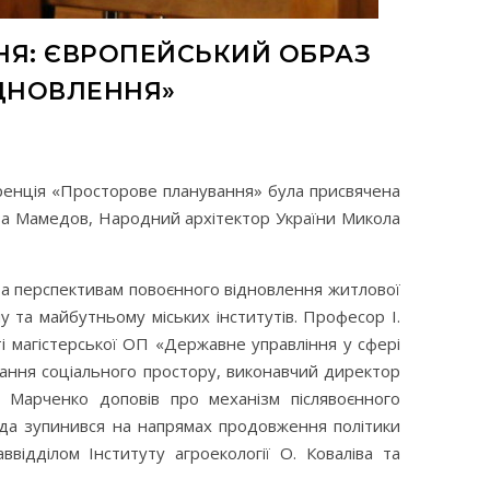
НЯ: ЄВРОПЕЙСЬКИЙ ОБРАЗ
ІДНОВЛЕННЯ»
ренція «Просторове планування» була присвячена
ірза Мамедов, Народний архітектор України Микола
 та перспективам повоєнного відновлення житлової
 та майбутньому міських інститутів. Професор І.
і магістерської ОП «Державне управління у сфері
ування соціального простору, виконавчий директор
. Марченко доповів про механізм післявоєнного
уда зупинився на напрямах продовження політики
аввідділом Інституту агроекології О. Коваліва та