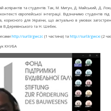
й аспірантів та студентів. Так, М. Мигун, Д. Майський, Д. Локш
онтексті європейської інтеграції. Відзначимо студентів пі
ва, корисного для України, що актуально в умовах загостре
в В.Деревінського та Н. Шебек.
ресами
http://surl.li/gwczc
(1 частина) та
http://surl.li/gwcxi
(2 ча
аук КНУБА