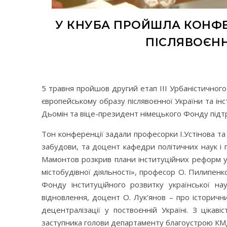
У КНУБА ПРОЙШЛА КОНФЕ
ПІСЛЯВОЄНН
5 травня пройшов другий етап ІІІ Урбаністично
європейському образу післявоєнної України та ін
Дьомін та віце-президент німецького Фонду підтр
Тон конференції задали професорки І.Устінова та
забудови, та доцент кафедри політичних наук і 
Мамонтов розкрив плани інституційних реформ у 
містобудівної діяльності», професор О. Пилипенк
Фонду інституційного розвитку української на
відновлення, доцент О. Лук’янов – про історич
децентралізації у поствоєнній Україні. З цікаві
заступника голови департаменту благоустрою КМД