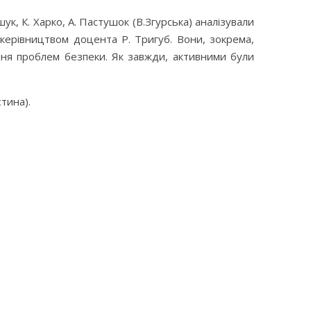
ук, К. Харко, А. Пастушок (В.Згурська) аналізували
д керівництвом доцента Р. Тригуб. Вони, зокрема,
ння проблем безпеки. Як завжди, активними були
стина).