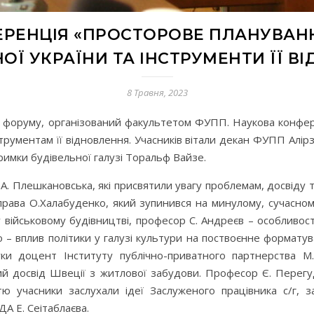
РЕНЦІЯ «ПРОСТОРОВЕ ПЛАНУВАН
ОЇ УКРАЇНИ ТА ІНСТРУМЕНТИ ЇЇ В
8 Травня, 2023
го форуму, організований факультетом ФУПП. Наукова конфе
струментам її відновлення. Учасників вітали декан ФУПП Ал
имки будівельної галузі Торальф Вайзе.
 А. Плешкановська, які присвятили увагу проблемам, досвіду
права О.Халабуденко, який зупинився на минулому, сучасному
військовому будівництві, професор С. Андреєв – особливост
о – вплив політики у галузі культури на поствоєнне формат
уки доцент Інституту публічно-приватного партнерства М
ний досвід Швеції з житлової забудови. Професор Є. Перег
стю учасники заслухали ідеї Заслуженого працівника с/г, з
А Е. Сеітаблаєва.