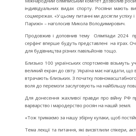
Міжнародний олімпійський комітет дозволив росій
індивідуальних видах спорту. Росіяни мають в
соцмережах. «У цьому питанні ми досягли успіху і
Парижі» – наголосив Микола Володимирович.
Продовжив і доповнив тему Олімпіади 2024 прор
серфінг вперше будуть представлені на іграх. Оч
для будівництва різних павільйонів тощо.
Близько 100 українських спортсменів візьмуть уч
великий екран до світу. Україна має нагадати, що 
втрачають близьких. З початку повномасштабного вт
воля до перемоги заслуговують на найбільшу поваг
Для донесення жахливої правди про війну РФ пр
варварство і мародерство росіян на нашій землі.
«Тож тримаємо за нашу збірну кулаки, щоб постійн
Тема лекції та питання, які висвітлили спікери, а