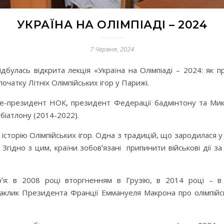
УКРАЇНА НА ОЛІМПІАДІ – 2024
7 Червня, 2024
дбулась відкрита лекція «Україна на Олімпіаді – 2024: як 
очатку Літніх Олімпійських ігор у Парижі.
віце-президент НОК, президент Федерації бадмінтону та Ми
біатлону (2014-2022).
сторію Олімпійських ігор. Одна з традицій, що зародилася у 
Згідно з цим, країни зобовʼязані припинити військові дії з
ʼя: в 2008 році вторгненням в Грузію, в 2014 році – в
 заклик Президента Франції Еммануеля Макрона про олімпій