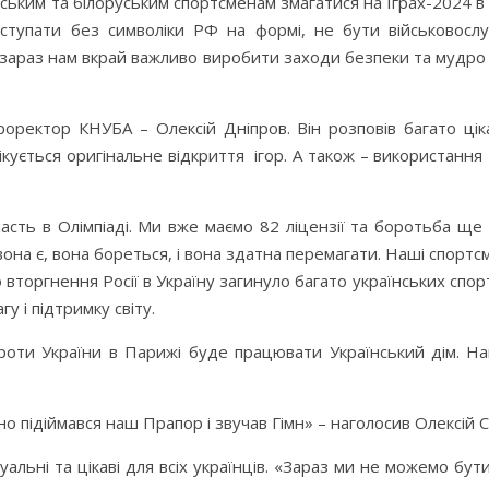
ським та білоруським спортсменам змагатися на Іграх-2024 в 
иступати без символіки РФ на формі, не бути військовослу
 зараз нам вкрай важливо виробити заходи безпеки та мудро п
ектор КНУБА – Олексій Дніпров. Він розповів багато цікав
ікується оригінальне відкриття ігор. А також – використання
асть в Олімпіаді. Ми вже маємо 82 ліцензії та боротьба ще
вона є, вона бореться, і вона здатна перемагати. Наші спортс
оргнення Росії в Україну загинуло багато українських спортсм
у і підтримку світу.
оти України в Парижі буде працювати Український дім. Нам 
о підіймався наш Прапор і звучав Гімн» – наголосив Олексій С
ктуальні та цікаві для всіх українців. «Зараз ми не можемо б