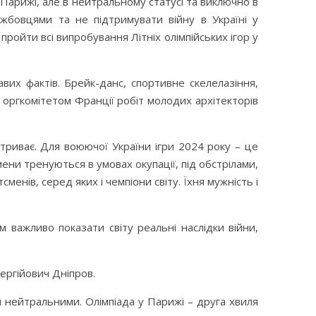
Парижі, але в нейтральному статусі та виключно в
жбовцями та не підтримувати війну в Україні у
ройти всі випробування Літніх олімпійських ігор у
их фактів. Брейк-данс, спортивне скелелазіння,
 оргкомітетом Франції робіт молодих архітекторів
 триває. Для воюючої України ігри 2024 року – це
мени тренуються в умовах окупації, під обстрілами,
енів, серед яких і чемпіони світу. Їхня мужність і
важливо показати світу реальні наслідки війни,
ергійович Дніпров.
ути нейтральними. Олімпіада у Парижі – друга хвиля