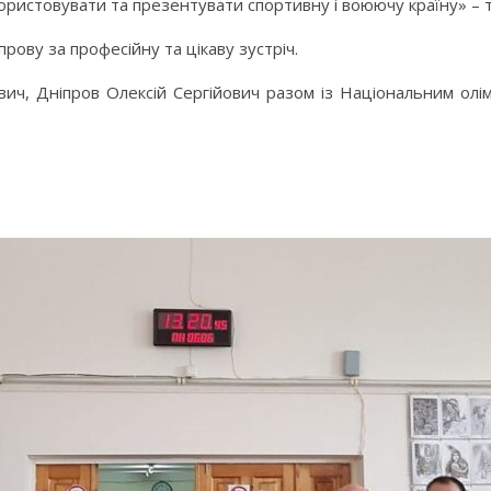
икористовувати та презентувати спортивну і воюючу країну» 
рову за професійну та цікаву зустріч.
ич, Дніпров Олексій Сергійович разом із Національним олі