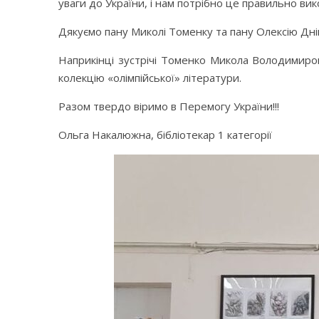
уваги до України, і нам потрібно це правильно в
Дякуємо пану Миколі Томенку та пану Олексію Дніп
Наприкінці зустрічі Томенко Микола Володимиров
колекцію «олімпійської» літератури.
Разом твердо віримо в Перемогу України!!!
Ольга Накалюжна, бібліотекар 1 категорії