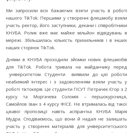
Ми запросили всіх бажаючих взяти участь в роботі
нашого TikTok. Першими у створенні флешмобу взяли
участь ректор, його заступники, декани і співробітники
КНУБА. Ролик вже має майже мільйон відвідувань в
мережі. Збільшилась кількість прихильників і в інших
наших сторінок TikTok.
Днями в КНУБА проходили зйомки нових флешмобів
для TikTok. Робота тривала на майданчику перед
університетом. Студенти виявили до цієї роботи
неабиякий інтерес і з задоволенням взяли участь у
роботі тіктокерів. Це студенти ГІСУТ Петрачек Єгор з 2
курсу та Моргачева Соломія – першокурсниця,
Самойлов Іван з 4 курсу ФІСЕ. Не втрималась від такої
цікавої пропозиції навіть аспірантка КНУБА Марія
Мудра. Сподіваємось, що вони й надалі не залишать
участь у створенні матеріалів для університетського