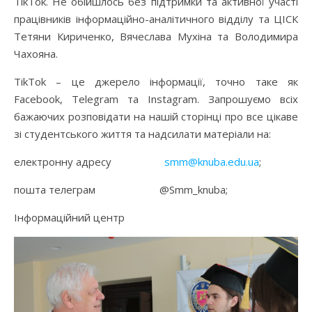
TikTok. Не обійшлось без підтримки та активної участі
працівників інформаційно-аналітичного відділу та ЦІСК
Тетяни Кириченко, Вячеслава Мухіна та Володимира
Чахояна.
TikTok – це джерело інформації, точно таке як
Faсebook, Telegram та Instagram. Запрошуємо всіх
бажаючих розповідати на нашій сторінці про все цікаве
зі студентського життя та надсилати матеріали на:
електронну адресу
smm@knuba.edu.ua
;
пошта телеграм @Smm_knuba;
Інформаційний центр