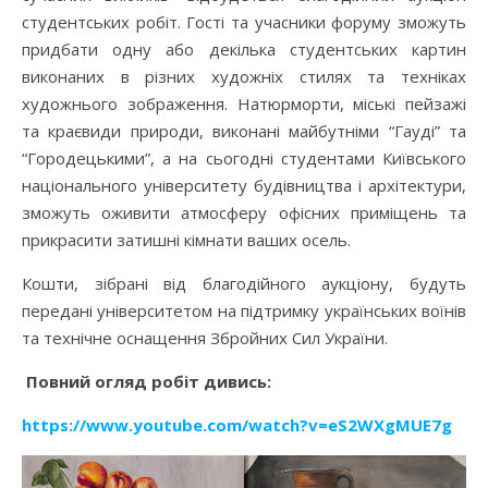
студентських робіт. Гості та учасники форуму зможуть
придбати одну або декілька студентських картин
виконаних в різних художніх стилях та техніках
художнього зображення. Натюрморти, міські пейзажі
та краєвиди природи, виконані майбутніми “Гауді” та
“Городецькими”, а на сьогодні студентами Київського
національного університету будівництва і архітектури,
зможуть оживити атмосферу офісних приміщень та
прикрасити затишні кімнати ваших осель.
Кошти, зібрані від благодійного аукціону, будуть
передані університетом на підтримку українських воїнів
та технічне оснащення Збройних Сил України.
Повний огляд робіт дивись:
https://www.youtube.com/watch?v=eS2WXgMUE7g