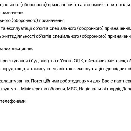
ціального (оборонного) призначення та автономних територіальн
призначення.
льного (оборонного) призначення.
та експлуатації об’єктів спеціального (оборонного) призначення.
ь життєдіяльності об’єктів спеціального (оборонного) призначенн
ваних дисциплін.
роектування і будівництва об’єктів ОПК, військових містечок, об
оруд тощо, а також у спеціалістах з експлуатації відповідних об
лаштуванню. Потенційними роботодавцями для Вас є партнери у
структур – Міністерства оборони, МВС, Національної гвардії, Д
 телефонами: