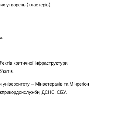
их утворень (кластерів).
я.
’єктів критичної інфраструктури,
’єктів.
ніверситету – Мінветеранів та Мінрегіон
ержприкордонслужби, ДСНС, СБУ.