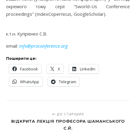
окремого тому серії “Sworld-Us Conference
proceedings” (IndexCopernicus, GoogleScholar).
к.т.н. Купрієнко С.В.
email:
info@proconference.org
Поширити це:
Facebook
X
LinkedIn
WhatsApp
Telegram
ДО СТАРІШИХ
ВІДКРИТА ЛЕКЦІЯ ПРОФЕСОРА ШАМАНСЬКОГО
С.Й.