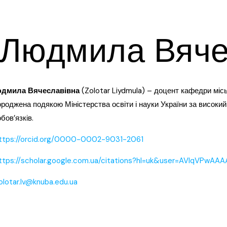
 Людмила Вяче
юдмила Вячеславівна
(Zolotar Liydmula) – доцент кафедри місь
ороджена подякою Міністерства освіти і науки України за високий
бов’язків.
ttps://orcid.org/0000-0002-9031-2061
ttps://scholar.google.com.ua/citations?hl=uk&user=AVlqVPwAAA
olotar.lv@knuba.edu.ua