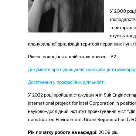
У 2008 році
господарств
територіаль
ступінь кан
планувальної організації території первинних пункт
Рівень володіння англійською мовою – В2.
Документи про підвищення кваліфікації та міжнарод
Досягнення у професійній діяльності.
У 2022 році пройшла стажування in Suir Engineering
international project for Intel Corporation in posit
науково-дослідний інститут проектування міст “Діп
constructed Environment. Urban Regeneration (UR
Рік початку роботи на кафедрі:
2009 рік.