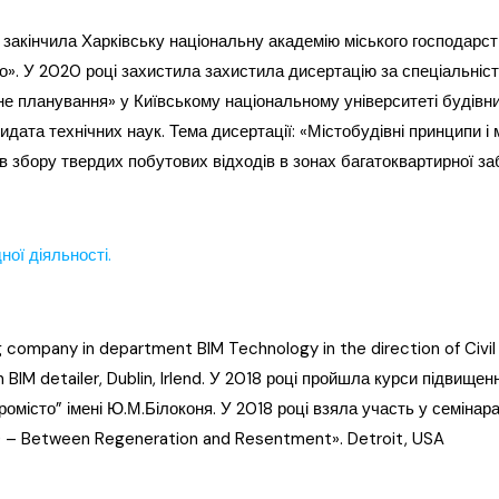
 закінчила Харківську національну академію міського господарст
о». У 2020 році захистила захистила дисертацію за спеціальніс
не планування» у Київському національному університеті будівн
дидата технічних наук. Тема дисертації: «Містобудівні принципи 
ів збору твердих побутових відходів в зонах багатоквартирної за
ної діяльності.
 company in department BIM Technology in the direction of Civil 
ion BIM detailer, Dublin, Irlend. У 2018 році пройшла курси підвищ
ромісто” імені Ю.М.Білоконя. У 2018 році взяла участь у семінар
) – Between Regeneration and Resentment». Detroit, USA