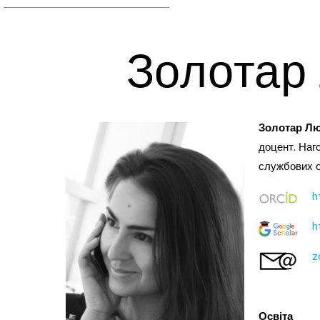
Золотар
Золотар Л
доцент. Наг
службових о
h
h
z
Освіта