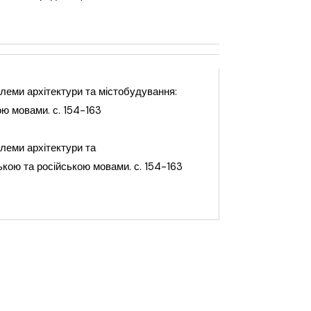
блеми архітектури та
містобудування:
ою мовами. с. 154-163
блеми архітектури та
ською та російською мовами. с. 154-163