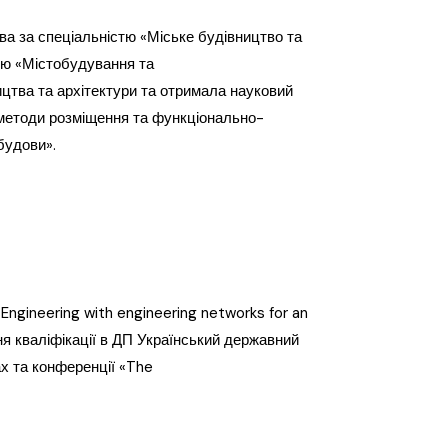
ва за спеціальністю «Міське будівництво та
тю «Містобудування та
ицтва та архітектури та отримала науковий
і методи розміщення та функціонально-
будови».
Engineering with engineering networks for an
ення кваліфікації в ДП Український державний
ах та конференції «The