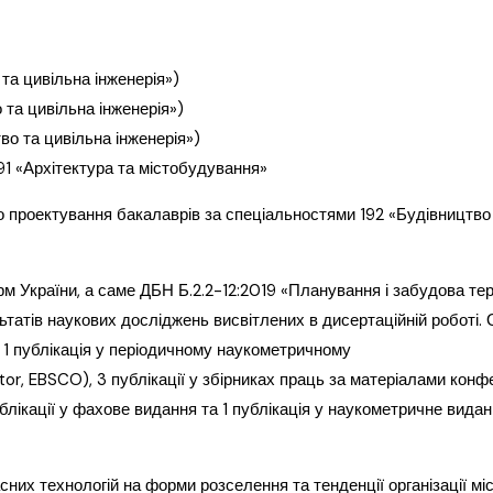
та цивільна інженерія»)
 та цивільна
інженерія»)
тво та цивільна
інженерія»)
1 «Архітектура та
містобудування»
го проектування
бакалаврів за спеціальностями 192 «Будівництво 
м України, а саме
ДБН Б.2.2-12:2019 «Планування і забудова тер
ьтатів наукових
досліджень висвітлених в дисертаційній роботі.
 1 публікація у періодичному наукометричному
or, EBSCO), 3 публікації у
збірниках праць за матеріалами конфе
блікації у фахове видання та 1 публікація у
наукометричне видан
сних технологій на форми розселення та тенденції організації
мі