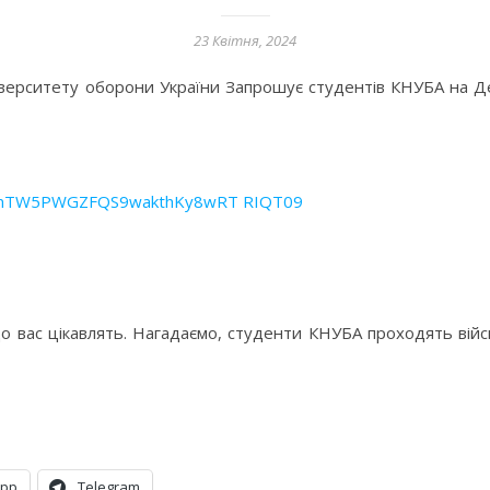
23 Квітня, 2024
іверситету оборони України Запрошує студентів КНУБА на Д
0pmTW5PWGZFQS9wakthKy8wRT RIQT09
о вас цікавлять. Нагадаємо, студенти КНУБА проходять війсь
App
Telegram