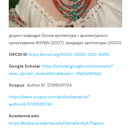
доцент кафедри Основ архітектури і архітектурного
проєктування КНУБА (2007), кандидат архітектури (2003).
ORCID ID
https://orcid.org/0000-0002-2321-4090
Google Scholar
https://scholar.google.com/citations?
view_op=list_works&hl=uk&user=-tFa0oIAAAAJ
Scopus
Author ID: 57219051734
https://www.scopus.com/authid/detail.uri?
authorId=57219051734
Academia.edu
https://knuba.academia.edu/OlenaGorbyk/Papers