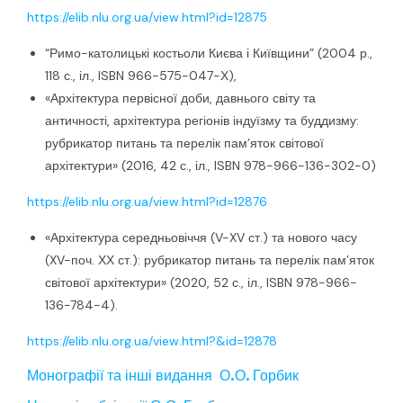
https://elib.nlu.org.ua/view.html?id=12875
“Римо-католицькі костьоли Києва і Київщини” (2004 р.,
118 с., іл., ISBN 966-575-047-Х),
«Архітектура первісної доби, давнього світу та
античності, архітектура регіонів індуїзму та буддизму:
рубрикатор питань та перелік пам’яток світової
архітектури» (2016, 42 с., іл., ISBN 978-966-136-302-0)
https://elib.nlu.org.ua/view.html?id=12876
«Архітектура середньовіччя (V-XV ст.) та нового часу
(XV-поч. ХХ ст.): рубрикатор питань та перелік пам’яток
світової архітектури» (2020, 52 с., іл., ISBN 978-966-
136-784-4).
https://elib.nlu.org.ua/view.html?&id=12878
Монографії та інші видання О.О. Горбик