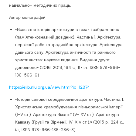
навчально- методичних праць.
Автор монографій:
«Всесвітня історія архітектури в тезах і зображеннях
(пам’ятникознавчий довідник). Частина 1. Архітектура
первісної доби та традиційна архітектура. Архітектура
давнього світу. Архітектура античності та раннього
християнства: наукове видання. Видання друге:
доповнене» (2016, 2018, 164 с., 117 іл., ISBN 978-966-
136-566-6)
https://elib.nlu.org.ua/view.html?id=12874
«Історія світової середньовічної архітектури. Частина 1.
Християнське храмобудування пізньоримської імперії
(І-V ст.). Архітектура Візантії (V- ХV ст.). Архітектура
Кавказу (Грузії та Вірменії, ІV-ХІV ст.).» (2015 р., 224 с.,
іл., ISBN 978-966-136-286-3)