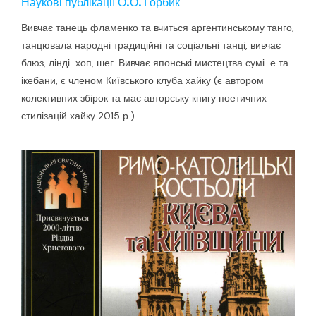
Наукові публікації О.О. Горбик
Вивчає танець фламенко та вчиться аргентинському танго,
танцювала народні традиційні та соціальні танці, вивчає
блюз, лінді-хоп, шег. Вивчає японські мистецтва сумі-е та
ікебани, є членом Київського клуба хайку (є автором
колективних збірок та має авторську книгу поетичних
стилізацій хайку 2015 р.)