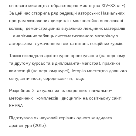
світового мистецтва: образотворче мистецтво ХІV-ХХ ст.»).
За цей час створила ряд редакцій авторських Навчальних
програм зазначених дисциплін, має постійно оновлювані
колекції демонстраційних візуальних лекційних матеріалів
– аналітичних таблиць систематизованого матеріалу з
авторським тлумаченням тем та питань лекційних курсів.
Також викладала архітектурне проектування (на першому
та другому курсах та в дипломанта-магістра), практики
композиції (на першому курсі), Історію мистецтва давнього
світу, античності, середньовіччя, тощо.
Розробник 3 актуальних електронних навчально-
методичних комплексів дисциплін на освітньому сайті
КНУБА.
Підготувала як науковий керівник одного кандидата
архітектури (2015).