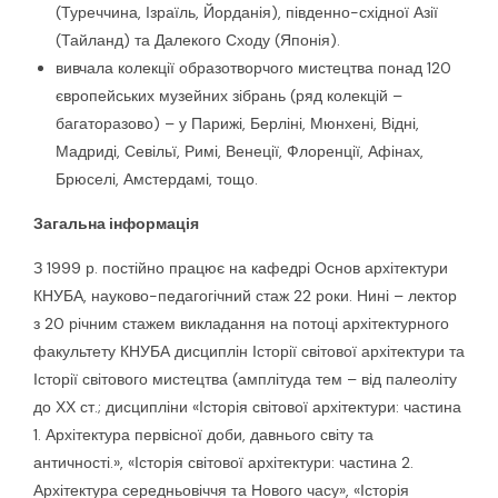
(Туреччина, Ізраїль, Йорданія), південно-східної Азії
(Тайланд) та Далекого Сходу (Японія).
вивчала колекції образотворчого мистецтва понад 120
європейських музейних зібрань (ряд колекцій –
багаторазово) – у Парижі, Берліні, Мюнхені, Відні,
Мадриді, Севільї, Римі, Венеції, Флоренції, Афінах,
Брюселі, Амстердамі, тощо.
Загальна інформація
З 1999 р. постійно працює на кафедрі Основ архітектури
КНУБА, науково-педагогічний стаж 22 роки. Нині – лектор
з 20 річним стажем викладання на потоці архітектурного
факультету КНУБА дисциплін Історії світової архітектури та
Історії світового мистецтва (амплітуда тем – від палеоліту
до ХХ ст.; дисципліни «Історія світової архітектури: частина
1. Архітектура первісної доби, давнього світу та
античності.», «Історія світової архітектури: частина 2.
Архітектура середньовіччя та Нового часу», «Історія