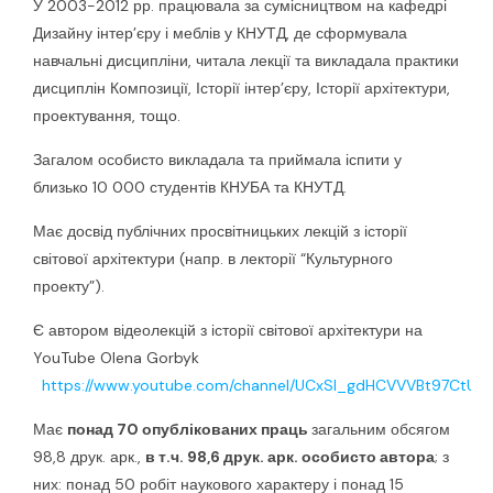
У 2003-2012 рр. працювала за сумісництвом на кафедрі
Дизайну інтер’єру і меблів у КНУТД, де сформувала
навчальні дисципліни, читала лекції та викладала практики
дисциплін Композиції, Історії інтер’єру, Історії архітектури,
проектування, тощо.
Загалом особисто викладала та приймала іспити у
близько 10 000 студентів КНУБА та КНУТД.
Має досвід публічних просвітницьких лекцій з історії
світової архітектури (напр. в лекторії “Культурного
проекту”).
Є автором відеолекцій з історії світової архітектури на
YouTube Olena Gorbyk
https://www.youtube.com/channel/UCxSI_gdHCVVVBt97CtUtT
Має
понад 70 опублікованих праць
загальним обсягом
98,8 друк. арк.,
в т.ч. 98,6 друк. арк. особисто автора
; з
них: понад 50 робіт наукового характеру і понад 15