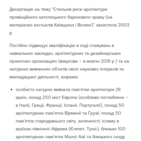
Дисертацію на тему “Стильові риси архітектури
провінційного католицького барокового храму (на
матеріалах костьолів Київщини і Волині)” захистила 2003
р.
Постійно підвищує кваліфікацію в ході стажувань в
навчальних закладах, архітектурних та дизайнерських
проектних організаціях (вчергове – в жовтні 2019 р.) та на
натурних вивченнях об’єктів своїх наукових інтересів та
викладацької діяльності, зокрема:
особисто натурно вивчала пам’ятки архітектури 26
країн, понад 250 міст Європи (особливо поглиблено –
в Італії, Греції, Франції, Іспанії, Португалії), понад 50
архітектурних пам’яток Вірменії та Грузії, понад 50
пам’яток стародавнього світу, античності, ісламу в
країнах північної Африки (Єгипет, Туніс), близько 100
архітектурних пам’яток Малої Азії та близького сходу