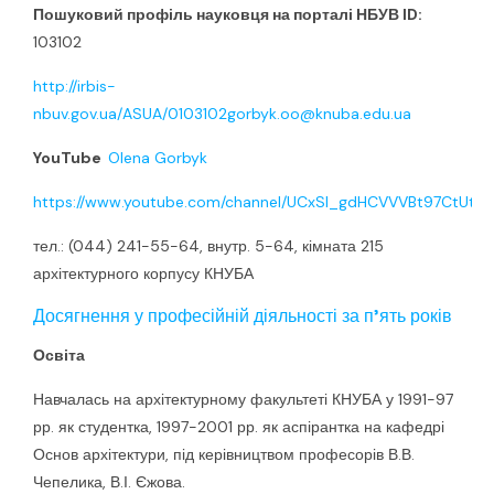
Пошуковий профіль науковця на порталі НБУВ ID:
103102
http://irbis-
nbuv.gov.ua/ASUA/0103102gorbyk.oo@knuba.edu.ua
YouTube
Olena Gorbyk
https://www.youtube.com/channel/UCxSI_gdHCVVVBt97CtUtTi
тел.: (044) 241-55-64, внутр. 5-64, кімната 215
архітектурного корпусу КНУБА
Досягнення у професійній діяльності за п’ять років
Освіта
Навчалась на архітектурному факультеті КНУБА у 1991-97
рр. як студентка, 1997-2001 рр. як аспірантка на кафедрі
Основ архітектури, під керівництвом професорів В.В.
Чепелика, В.І. Єжова.