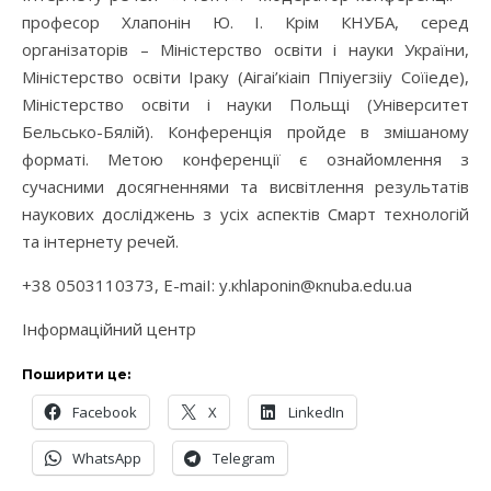
професор Хлапонін Ю. І. Крім КНУБА, серед
організаторів – Міністерство освіти і науки України,
Міністерство освіти Іраку (Аігаі’кіаіп Ппіуегзііу Соїіеде),
Міністерство освіти і науки Польщі (Університет
Бельсько-Бялій). Конференція пройде в змішаному
форматі. Метою конференції є ознайомлення з
сучасними досягненнями та висвітлення результатів
наукових досліджень з усіх аспектів Смарт технологій
та інтернету речей.
+38 0503110373, Е-mаіІ: у.кhlароnin@кnuba.edu.ua
Інформаційний центр
Поширити це:
Facebook
X
LinkedIn
WhatsApp
Telegram