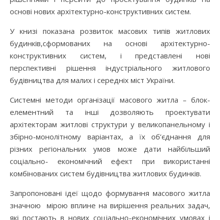
основі нових архітектурно-конструктивних систем.
У книзі показана розвиток масових типів житлових
будинків,сформованих на основі архітектурно-
конструктивних систем, і представлені нові
перспективні рішення індустріального житлового
будівництва для малих і середніх міст України.
Системні методи організації масового житла – блок-
елементний та інші дозволяють проектувати
архітекторам житлові структури у великопанельному і
збірно-монолітному варіантах, а їх об’єднання для
різних регіональних умов може дати найбільший
соціально- економічний ефект при використанні
комбінованих систем будівництва житлових будинків.
Запропоновані ідеї щодо формування масового житла
значною мірою вплине на вирішення реальних задач,
які постають в нових соціально-економічних умовах і