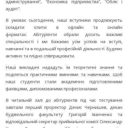
адміністрування”, “Економіка підприємства”, “Облік і
аудит”.
В умовах сьогодення, наші вступники продовжують
складати іспити в офлайн та онлайн
форматах. Абітурієнти обрали досить важливі
спеціальності і ми бажаємо усім успіхів на вступі,
навчанні та в подальшій професійній діяльності. Будемо
активно та плідно співпрацювати.
Наші викладачі нададуть їм теоретичні знання та
поділяться практичними вміннями та навичками. Щоб
наші студенти стали академічно підготовленими
фахівцями, дипломованими професіоналами.
В читальній залі до абітурієнтів під час тестування
завітали перший проректор Денис Чернишев, декан
будівельного факультету Григорій Іванченко та
відповідальний секретар приймальної комісії Олександр