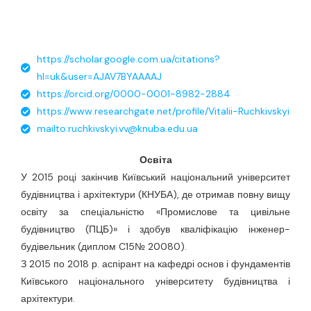
https://scholar.google.com.ua/citations?
hl=uk&user=AJAV7BYAAAAJ
https://orcid.org/0000-0001-8982-2884
https://www.researchgate.net/profile/Vitalii-Ruchkivskyi
mailto:ruchkivskyi.vv@knuba.edu.ua
Освіта
У 2015 році закінчив Київський національний університет
будівництва і архітектури (КНУБА), де отримав повну вищу
освіту за спеціальністю «Промислове та цивільне
будівництво (ПЦБ)» і здобув кваліфікацію інженер-
будівельник (диплом C15№ 20080).
З 2015 по 2018 р. аспірант на кафедрі основ і фундаментів
Київського національного університету будівництва і
архітектури.