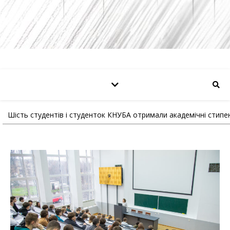
Шість студентів і студенток КНУБА отримали академічні стипен