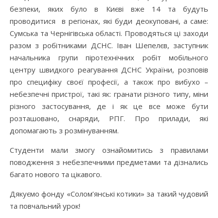
безпеки, яких було в Києві вже 14 та будуть
проводитися в регіонах, які буди деокуповані, а саме:
Сумська та Чернігівська області. Проводяться ці заходи
разом з робітниками ДСНС. Іван Шепелєв, заступник
начальника групи піротехнічних робіт мобільного
центру швидкого реагування ДСНС України, розповів
про специфіку своєї професії, а також про вибухо –
небезпечні пристрої, такі як: гранати різного типу, міни
різного застосування, де і як це все може бути
розташовано, снаряди, РПГ. Про прилади, які
допомагають з розмінуванням.
Студенти мали змогу ознайомитись з правилами
поводження з небезпечними предметами та дізнались
багато нового та цікавого.
Дякуємо фонду «Солом’янські котики» за такий чудовий
та повчальний урок!