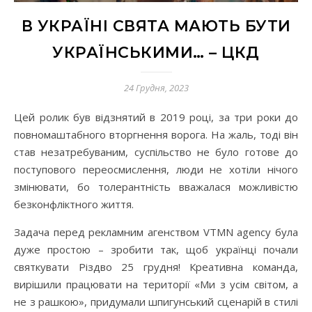
В УКРАЇНІ СВЯТА МАЮТЬ БУТИ
УКРАЇНСЬКИМИ… – ЦКД
24 Грудня, 2023
Цей ролик був відзнятий в 2019 році, за три роки до
повномаштабного вторгнення ворога. На жаль, тоді він
став незатребуваним, суспільство не було готове до
поступового переосмислення, люди не хотіли нічого
змінювати, бо толерантність вважалася можливістю
безконфліктного життя.
Задача перед рекламним агенством VTMN agency була
дуже простою – зробити так, щоб українці почали
святкувати Різдво 25 грудня! Креативна команда,
вирішили працювати на території «Ми з усім світом, а
не з рашкою», придумали шпигунський сценарій в стилі