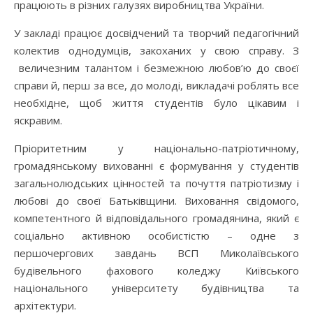
працюють в різних галузях виробництва України.
У закладі працює досвідчений та творчий педагогічний
колектив однодумців, закоханих у свою справу. З
величезним талантом і безмежною любов’ю до своєї
справи й, перш за все, до молоді, викладачі роблять все
необхідне, щоб життя студентів було цікавим і
яскравим.
Пріоритетним у національно-патріотичному,
громадянському вихованні є формування у студентів
загальнолюдських цінностей та почуття патріотизму і
любові до своєї Батьківщини. Виховання свідомого,
компетентного й відповідального громадянина, який є
соціально активною особистістю – одне з
першочергових завдань ВСП Миколаївського
будівельного фахового коледжу Київського
національного університету будівництва та
архітектури.