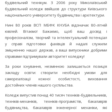
будівельний технікум. З 2006 року Миколаївський
будівельний коледж ввійшов до структури Київського
національного університету будівництва і архітектури.
Нині 80 років ВСП МБФК КНУБА відзначає 80-літній
ювілей. Вітаємо! Бажаємо, щоб ваш досвід і
професіоналізм, творчий та інтелектуальний потенціал
у справі підготовки фахівців й надалі служили
зміцненню нашої держав, а ваші випускники добрими
справами підтримували авторитет коледжу!
За роки існування, незмінною залишається позиція
закладу освіти: створити необхідні умови для
самореалізації кожної особистості, виховання
достойних членів нашого суспільства.
Коледж випустив понад 40 тисяч техніків-будівельників,
техніків-механіків, техніків-програмістів, бакалаврів
будівництва, бакалаврів інженерної механіки, які