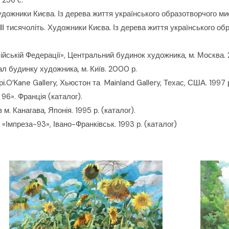
 256 с.
Художники Києва. Із дерева життя українського образотворчого м
–III тисячоліть. Художники Києва. Із дерева життя українського о
ійській Федерації», Центральний будинок художника, м. Москва. 2
ал будинку художника, м. Київ. 2000 р.
.O’Kane Gallery, Хьюстон та Mainland Gallery, Техас, США. 1997 р
6». Франція (каталог).
м. Канагава, Японія. 1995 р. (каталог).
«Імпреза-93», Івано-Франківськ. 1993 р. (каталог)