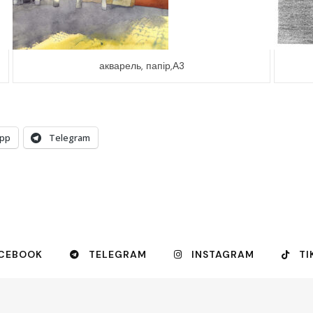
акварель, папір,А3
pp
Telegram
CEBOOK
TELEGRAM
INSTAGRAM
TI