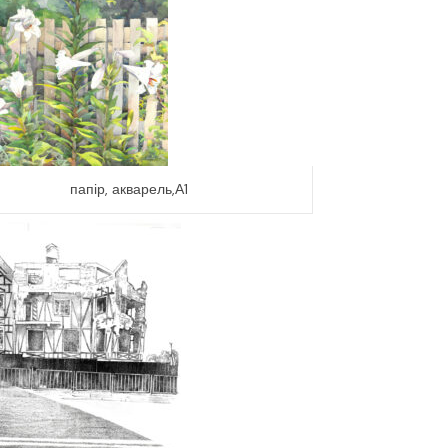
папір, акварель,А1