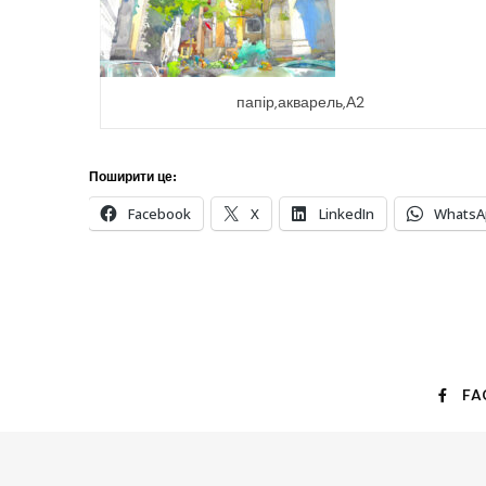
папір,акварель,А2
Поширити це:
Facebook
X
LinkedIn
WhatsA
FA