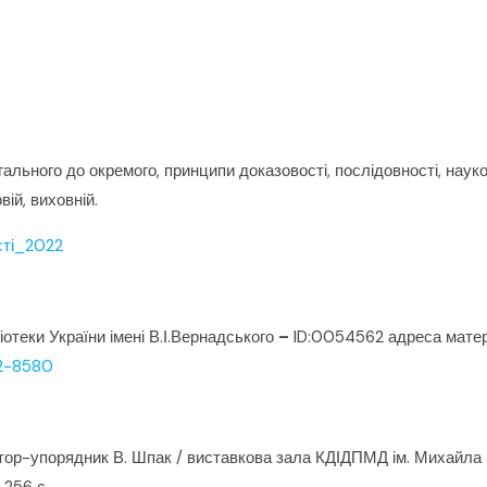
гального до окремого, принципи доказовості, послідовності, науко
вій, виховній.
сті_2022
отеки України імені В.І.Вернадського
–
ID:0054562 адреса матер
82-8580
тор-упорядник В. Шпак / виставкова зала КДІДПМД ім. Михайла Б