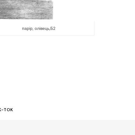
парір, олівець,Б2
K-TOK