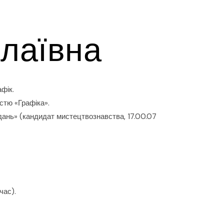
лаївна
фік.
стю «Графіка».
дань» (кандидат мистецтвознавства, 17.00.07
час).