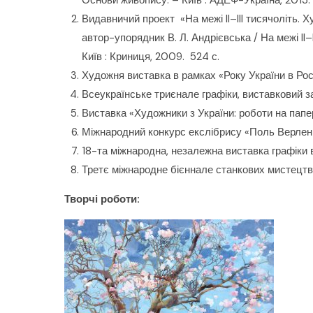
Основи живопису. – Київ : АДЕФ-Україна, 2013.
Видавничий проект «На межі II–III тисячоліть. 
автор-упорядник В. Л. Андрієвська / На межі II
Київ : Криниця, 2009. 524 с.
Художня виставка в рамках «Року України в Рос
Всеукраїнське триєнале графіки, виставковий з
Виставка «Художники з України: роботи на папері
Міжнародний конкурс екслібрису «Поль Верлен 9
18-та міжнародна, незалежна виставка графіки в 
Третє міжнародне бієннале станкових мистецтв 
Творчі роботи: