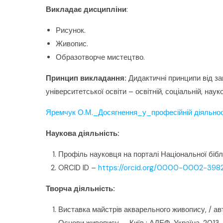
Викладає дисципліни
:
Рисунок.
Живопис.
Образотворче мистецтво.
Принцип викладання:
Дидактичні принципи від за
університетської освіти – освітній, соціальній, науко
Яремчук О.М._Досягнення_у_професійній діяльно
Наукова діяльність:
Профіль науковця на порталі Національної біблі
ORCID ID –
https://orcid.org/0000-0002-39
Творча діяльність:
Виставка майстрів акварельного живопису, / ав