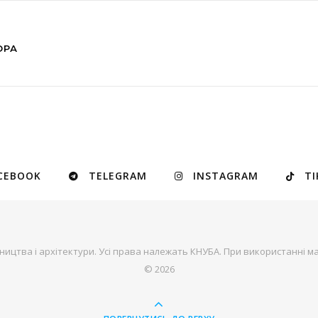
ОРА
CEBOOK
TELEGRAM
INSTAGRAM
TI
ництва і архітектури. Усі права належать КНУБА. При використанні ма
© 2026