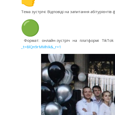
Тема зустрічі: Відповіді на запитання абітурієнті
Формат: онлайн-зустріч на платформі TikTok
_t=8lQn9rMMhIk&_r=1