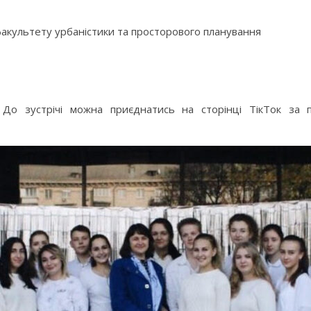
в факультету урбаністики та просторового планування
 До зустрічі можна приєднатись на сторінці ТікТок за 