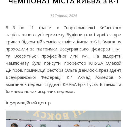
ЧЕМПІОНАТ МІСТА КИЄВА З К-1
13 Травня, 2024
З 9 по 11 травня в Спорткомплексі Київського
національного університету будівництва і архітектури
тривав Відкритий чемпіонат міста Києва з К-1. Змагання
проходили за підтримки Всеукраїнської федерації К-1
та Всесвітньої професійної ліги К-1. На відкритті
Чемпіонату були присутні проректор КНУБА Олексій
Дніпров, помічниця ректора Ольга Денисюк, президент
Всеукраїнської Федерації К-1 Ахмад Ахмедов. У
змаганнях переміг студент КНУБА Ерік Гусєв. Вітаємо та
бажаємо нових яскравих перемог.
Інформаційний центр