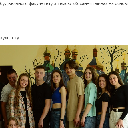
удівельного факультету з темою «Кохання і війна» на основі т
акультету