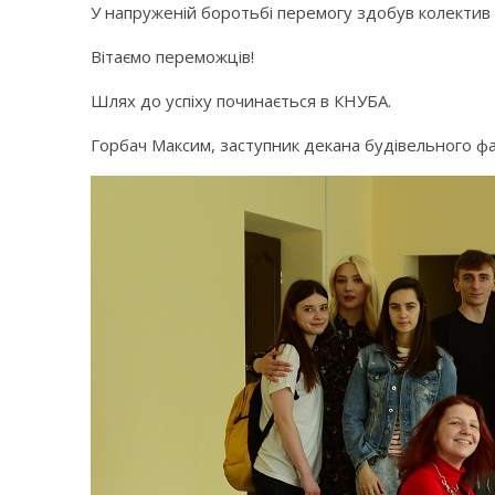
У напруженій боротьбі перемогу здобув колектив б
Вітаємо переможців!
Шлях до успіху починається в КНУБА.
Горбач Максим, заступник декана будівельного ф